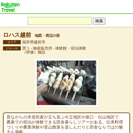
ロハス越前
地図・周辺の宿
福井県越前市
エリア
買う - 物産販売所 - 体験館・宿泊体験
ジャンル
（研修）施設
昔ながらの木造民家が立ち並ぶ今立地区や坂口・白山地区で、
農家での宿泊が体験できる田舎暮らしツアーがある。伝承料理
づくりや農業体験や里山散策を楽しんだりと田舎ならではの魅
力も満載。