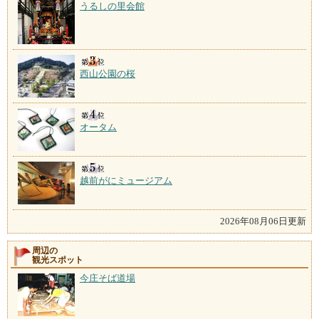
うるしの里会館
西山公園の桜
オータム
越前がにミュージアム
2026年08月06日更新
周辺の
観光スポット
今庄そば道場