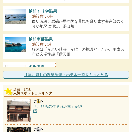
越前くりや温泉
施設数：6軒
白い荒波と岩礁が男性的な景観を織り成す海岸部のく
りや地区に湧出。湯は無
越前南部温泉
施設数：3軒
従来は「かれい崎荘」が唯一の施設だったが、平成16
年に入浴施設「露天風
糸生温泉
施設数：1軒
【福井県】の温泉旅館・ホテル一覧をもっと見る
越前・鯖江
花はす温泉
人気スポットランキング
施設数：1軒
一軒宿「そまやま」が湯元。注目は、アミノ酸やビタ
「ちひろの生まれた家」記念
ミンを豊富に含む花はす
館