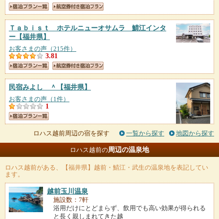
Ｔａｂｉｓｔ ホテルニューオサムラ 鯖江インタ
ー
【福井県】
お客さまの声（215件）
3.81
民宿みよし ＾
【福井県】
お客さまの声（1件）
1
ロハス越前周辺の宿を探す
一覧から探す
地図から探す
周辺の温泉地
ロハス越前の
ロハス越前
がある、【福井県】越前・鯖江・武生の温泉地を表記してい
ます。
越前玉川温泉
施設数：7軒
浴用だけにとどまらず、飲用でも高い効果が得られる
と長く親しまれてきた越