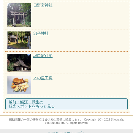
日野宮神社
部子神社
堀口家住宅
木の里工房
越前・鯖江・武生の
観光スポットをもっと見る
掲載情報の一部の著作権は提供元企業等に帰属します。 Copyright（C）2026 Shobunsha
Publications,Inc. All rights reserved.