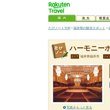
たびノートTOP
>
福井県の観光スポット
>
ハーモニー
福井県福井市
エリア
ジャ
写真をもっと見る