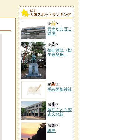
福井
人気スポットランキング
安田かまぼこ
道場
福井神社（松
平春嶽像）
毛谷黒龍神社
県立こども歴
史文化館
鉾島