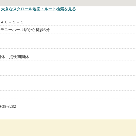
大きなスクロール地図
・ルート検索
を見る
町４０－１－１
モニーホール駅から徒歩3分
）
2日休、点検期間休
8-8282