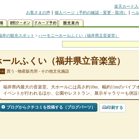
楽天カード入
お客さまの声
個人ページ（予約の確認・変更・取消）
ヘ
福井の観光スポット
>
ハーモニーホールふくい（福井県立音楽堂）
ホールふくい（福井県立音楽堂）
買う - 物産販売所 - その他文化施設
ンル
福井県内最大の音楽堂。大ホールには高さ約10m、幅約11mのパイ
イベントが行われるほか、公園やレストラン、展示ギャラリーも併設
ブログからクチコミを投稿する（ブログパーツ）
印刷する