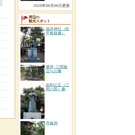
2026年08月08日更新
周辺の
観光スポット
福井神社（松
平春嶽像）
横井･三岡旅
立ちの像
由利公正（三
岡八郎）像
丹厳洞