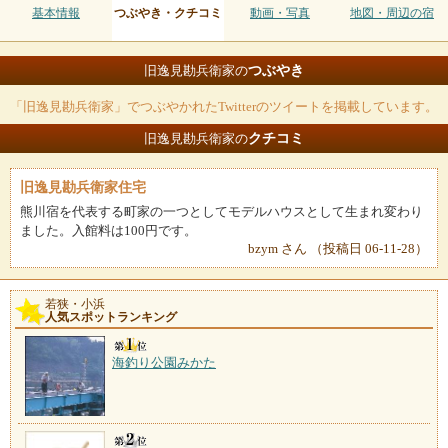
基本情報
つぶやき・クチコミ
動画・写真
地図・周辺の宿
つぶやき
旧逸見勘兵衛家の
「旧逸見勘兵衛家」でつぶやかれたTwitterのツイートを掲載しています。
クチコミ
旧逸見勘兵衛家の
旧逸見勘兵衛家住宅
熊川宿を代表する町家の一つとしてモデルハウスとして生まれ変わり
ました。入館料は100円です。
bzym さん （投稿日 06-11-28）
若狭・小浜
人気スポットランキング
海釣り公園みかた