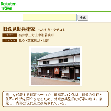
旧逸見勘兵衛家
つぶやき・クチコミ
福井県三方上中郡若狭町
エリア
見る - 文化施設 - 旧家
ジャンル
熊川を代表する町家の一つで、町指定の文化財。町並み保存と
住民の生活を両立させるため、外観は典型的な町家の造りに復
元し、内部は現代風に改装されている。