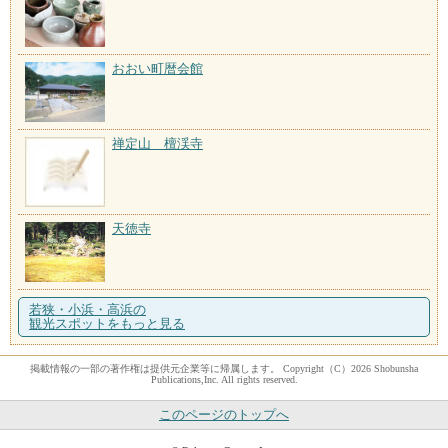
おおい町暦会館
禅定山 檀渓寺
天徳寺
若狭・小浜・高浜の
観光スポットをもっと見る
掲載情報の一部の著作権は提供元企業等に帰属します。 Copyright（C）2026 Shobunsha
Publications,Inc. All rights reserved.
このページのトップへ