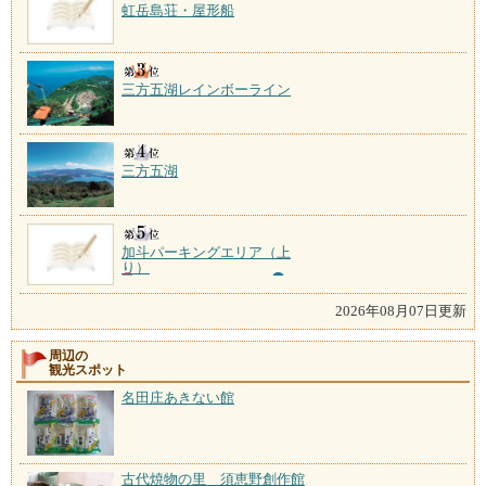
虹岳島荘・屋形船
三方五湖レインボーライン
三方五湖
加斗パーキングエリア（上
り）
2026年08月07日更新
周辺の
観光スポット
名田庄あきない館
古代焼物の里 須恵野創作館