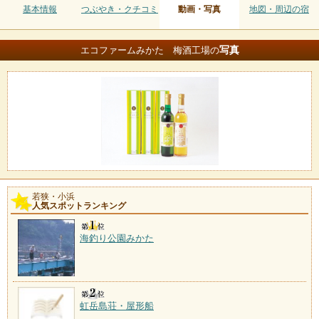
基本情報
つぶやき・クチコミ
動画・写真
地図・周辺の宿
写真
エコファームみかた 梅酒工場の
若狭・小浜
人気スポットランキング
海釣り公園みかた
虹岳島荘・屋形船