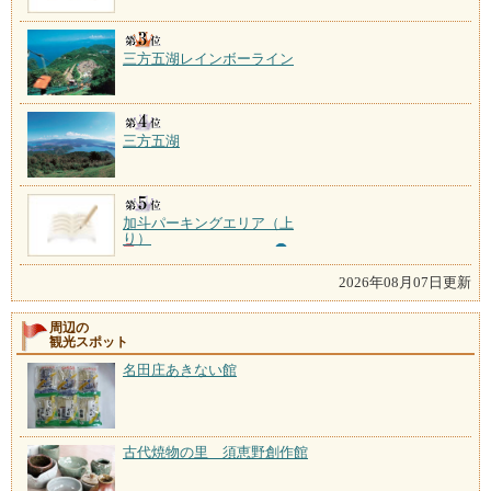
三方五湖レインボーライン
三方五湖
加斗パーキングエリア（上
り）
2026年08月07日更新
周辺の
観光スポット
名田庄あきない館
古代焼物の里 須恵野創作館