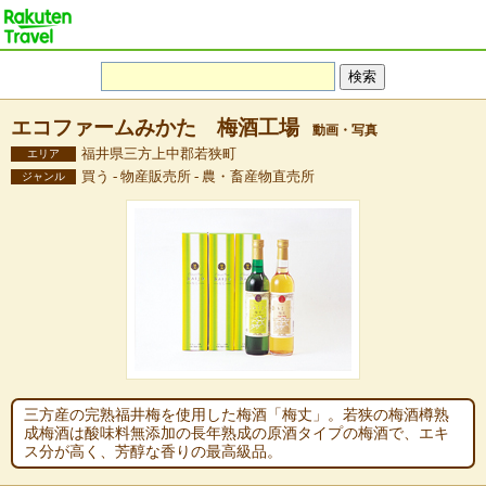
エコファームみかた 梅酒工場
動画・写真
福井県三方上中郡若狭町
エリア
買う - 物産販売所 - 農・畜産物直売所
ジャンル
三方産の完熟福井梅を使用した梅酒「梅丈」。若狭の梅酒樽熟
成梅酒は酸味料無添加の長年熟成の原酒タイプの梅酒で、エキ
ス分が高く、芳醇な香りの最高級品。