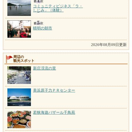
コミュニティビジネス「ラ・
しじみ」（体験）
晴明の朝市
2026年08月09日更新
周辺の
観光スポット
新庄渓流の里
美浜原子力ＰＲセンター
若狭海遊バザール千鳥苑