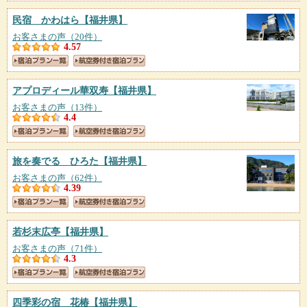
民宿 かわはら
【福井県】
お客さまの声（20件）
4.57
アプロディール華双寿
【福井県】
お客さまの声（13件）
4.4
旅を奏でる ひろた
【福井県】
お客さまの声（62件）
4.39
若杉末広亭
【福井県】
お客さまの声（71件）
4.3
四季彩の宿 花椿
【福井県】