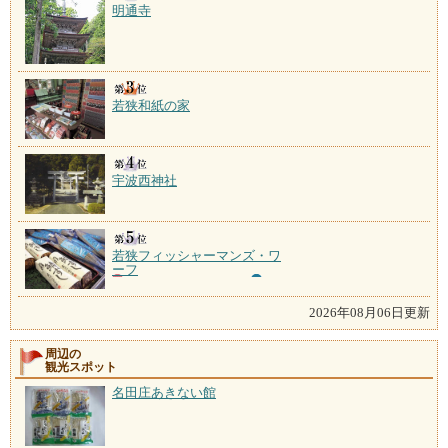
明通寺
若狭和紙の家
宇波西神社
若狭フィッシャーマンズ・ワ
ーフ
2026年08月06日更新
周辺の
観光スポット
名田庄あきない館