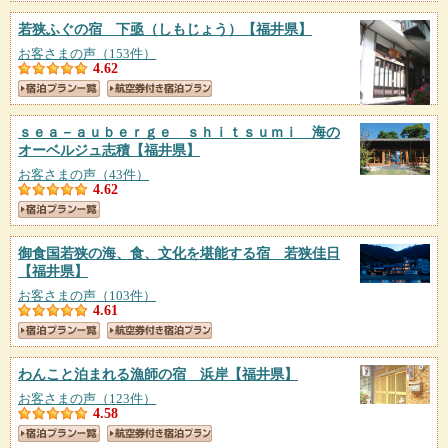
若狭ふぐの宿 下亟（しもじょう）
【福井県】
お客さまの声（153件）
4.62
ｓｅａ－ａｕｂｅｒｇｅ ｓｈｉｔｓｕｍｉ 海の
オーベルジュ志積
【福井県】
お客さまの声（43件）
4.62
御食国若狭の海、食、文化を堪能する宿 若狭佳日
【福井県】
お客さまの声（103件）
4.61
わんこと泊まれる漁師の宿 浜岸
【福井県】
お客さまの声（123件）
4.58