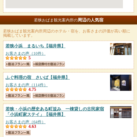
周辺の人気宿
若狭おばま観光案内所の
若狭おばま観光案内所
周辺のホテル・宿を、お客さまの評価が高い順に
掲載しています。
若狭小浜 まるいち
【福井県】
お客さまの声（10件）
5
ふぐ料理の宿 さいば
【福井県】
お客さまの声（114件）
4.75
若狭・小浜の歴史ある町並み 一棟貸しの古民家宿
「小浜町家ステイ」
【福井県】
お客さまの声（64件）
4.63