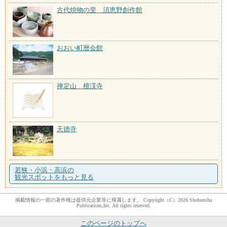
古代焼物の里 須恵野創作館
おおい町暦会館
禅定山 檀渓寺
天徳寺
若狭・小浜・高浜の
観光スポットをもっと見る
掲載情報の一部の著作権は提供元企業等に帰属します。 Copyright（C）2026 Shobunsha
Publications,Inc. All rights reserved.
このページのトップへ