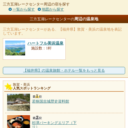
三方五湖レークセンター周辺の宿を探す
一覧から探す
地図から探す
周辺の温泉地
三方五湖レークセンターの
三方五湖レークセンター
がある、【福井県】敦賀・美浜の温泉地を表記
しています。
ハートフル美浜温泉
施設数：1軒
【福井県】の温泉旅館・ホテル一覧をもっと見る
敦賀・美浜
人気スポットランキング
若狭国吉城歴史資料館
杉津パーキングエリア（下
り）