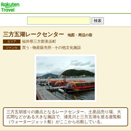
三方五湖レークセンター
地図・周辺の宿
福井県三方郡美浜町
エリア
買う - 物産販売所 - その他文化施設
ジャンル
三方五胡巡りの拠点となるレークセンター。土産品売り場、大
広間などがある大きな施設で、浦見川と三方五湖を巡る遊覧船
（ウォータージェット船）がここから出航している。