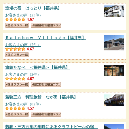
漁場の宿 はっとり
【福井県】
お客さまの声（23件）
4.67
Ｒａｉｎｂｏｗ Ｖｉｌｌａｇｅ
【福井県】
お客さまの声（7件）
4.67
旅館たなべ ＜福井県＞
【福井県】
お客さまの声（3件）
4.67
若狭三方 料理旅館 なが田
【福井県】
お客さまの声（82件）
4.57
若狭・三方五湖の湖畔にあるクラフトビールの宿