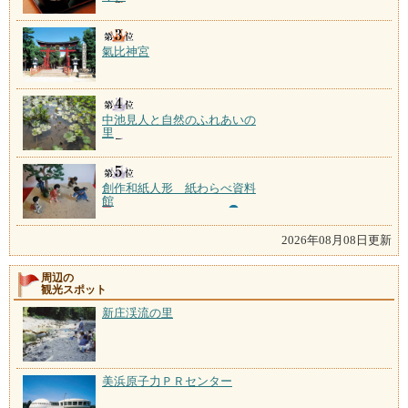
氣比神宮
中池見人と自然のふれあいの
里
創作和紙人形 紙わらべ資料
館
2026年08月08日更新
周辺の
観光スポット
新庄渓流の里
美浜原子力ＰＲセンター