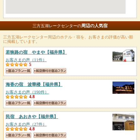
周辺の人気宿
三方五湖レークセンターの
三方五湖レークセンター
周辺のホテル・宿を、お客さまの評価が高い順
に掲載しています。
若狭路の宿 やまや
【福井県】
お客さまの声（11件）
5
海香の宿 波華楼
【福井県】
お客さまの声（190件）
4.8
民宿 あおきや
【福井県】
お客さまの声（27件）
4.8