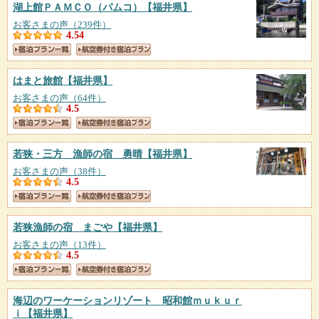
湖上館ＰＡＭＣＯ（パムコ）
【福井県】
お客さまの声（239件）
4.54
はまと旅館
【福井県】
お客さまの声（64件）
4.5
若狭・三方 漁師の宿 勇晴
【福井県】
お客さまの声（38件）
4.5
若狭漁師の宿 まごや
【福井県】
お客さまの声（13件）
4.5
海辺のワーケーションリゾート 昭和館ｍｕｋｕｒ
ｉ
【福井県】