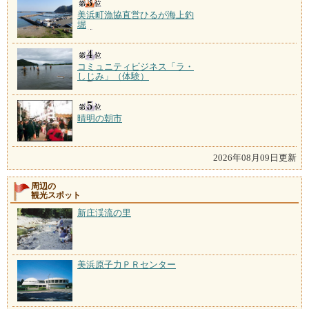
美浜町漁協直営ひるが海上釣
堀
コミュニティビジネス「ラ・
しじみ」（体験）
晴明の朝市
2026年08月09日更新
周辺の
観光スポット
新庄渓流の里
美浜原子力ＰＲセンター