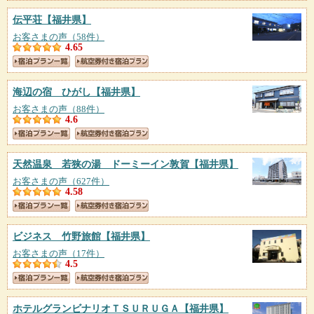
伝平荘
【福井県】
お客さまの声（58件）
4.65
海辺の宿 ひがし
【福井県】
お客さまの声（88件）
4.6
天然温泉 若狭の湯 ドーミーイン敦賀
【福井県】
お客さまの声（627件）
4.58
ビジネス 竹野旅館
【福井県】
お客さまの声（17件）
4.5
ホテルグランビナリオＴＳＵＲＵＧＡ
【福井県】