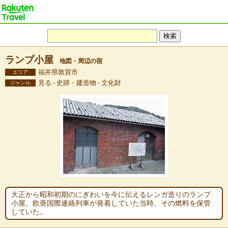
ランプ小屋
地図・周辺の宿
福井県敦賀市
エリア
見る - 史跡・建造物 - 文化財
ジャンル
大正から昭和初期のにぎわいを今に伝えるレンガ造りのランプ
小屋。欧亜国際連絡列車が発着していた当時、その燃料を保管
していた。