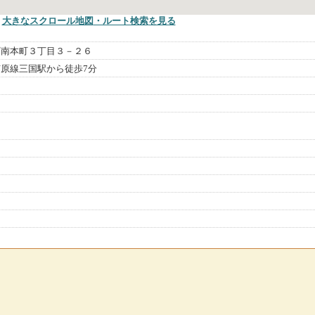
大きなスクロール地図
・ルート検索
を見る
町南本町３丁目３－２６
原線三国駅から徒歩7分
）