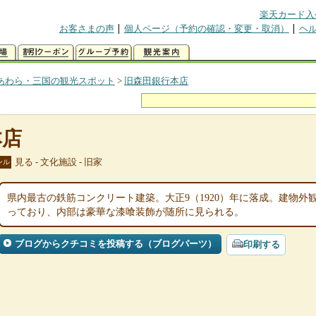
楽天カード入
お客さまの声
個人ページ（予約の確認・変更・取消）
ヘ
あわら・三国の観光スポット
>
旧森田銀行本店
本店
見る - 文化施設 - 旧家
ンル
県内最古の鉄筋コンクリート建築。大正9（1920）年に落成。建物
っており、内部は豪華な漆喰装飾が随所に見られる。
ブログからクチコミを投稿する（ブログパーツ）
印刷する