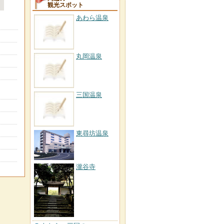
観光スポット
あわら温泉
丸岡温泉
三国温泉
東尋坊温泉
瀧谷寺