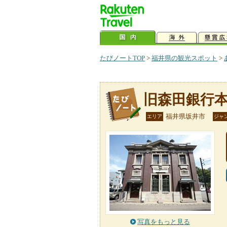
たびノートTOP
>
福井県の観光スポット
>
旧森田銀行
福井県坂井市
エリア
ジャ
写真をもっと見る