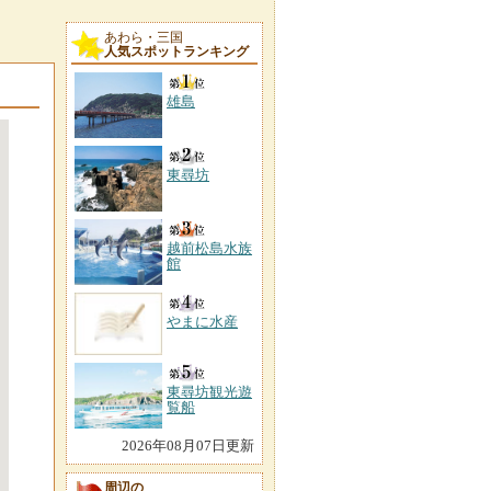
あわら・三国
人気スポットランキング
雄島
東尋坊
越前松島水族
館
やまに水産
東尋坊観光遊
覧船
2026年08月07日更新
周辺の