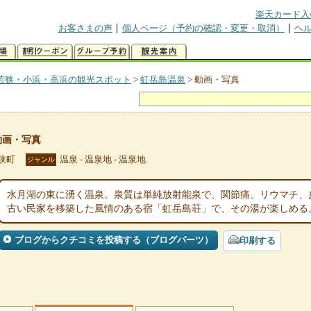
楽天カード入
お客さまの声
個人ページ（予約の確認・変更・取消）
ヘ
若狭・小浜・高浜の観光スポット
>
虹岳島温泉
>
動画・写真
動画・写真
狭町
温泉 - 温泉地 - 温泉地
ジャンル
水月湖の東に湧く温泉。泉質は単純放射能泉で、関節痛、リウマチ、
古い民家を移築した風情のある宿「虹岳島荘」で、その湯が楽しめる
ブログからクチコミを投稿する（ブログパーツ）
印刷する