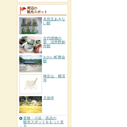
周辺の
観光スポット
名田庄あきな
い館
古代焼物の
里 須恵野創
作館
おおい町暦会
館
禅定山 檀渓
寺
天徳寺
若狭・小浜・高浜の
観光スポットをもっと見
る