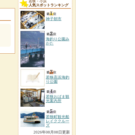
若狭・小浜
人気スポットランキング
神子朝市
海釣り公園み
かた
若狭高浜海釣
り公園
若狭おばま観
光案内所
若狭町観光船
レイククルー
ズ
2026年08月08日更新