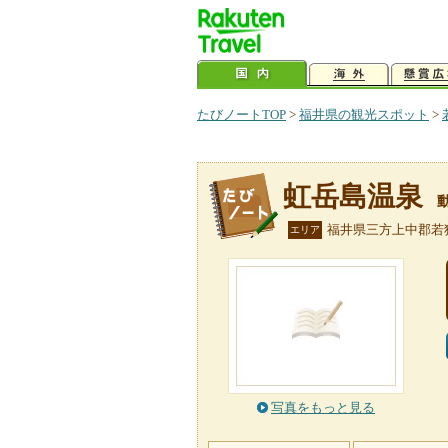
たびノートTOP
>
福井県の観光スポット
>
虹岳島温泉
福井県三方上中郡若
エリア
写真をもっと見る