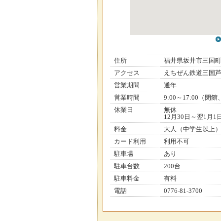
住所
福井県坂井市三国
アクセス
えちぜん鉄道三国芦
営業期間
通年
営業時間
9:00～17:00（
休業日
無休
12月30日～翌1月1
料金
大人（中学生以上）5
カード利用
利用不可
駐車場
あり
駐車台数
200台
駐車料金
有料
電話
0776-81-3700