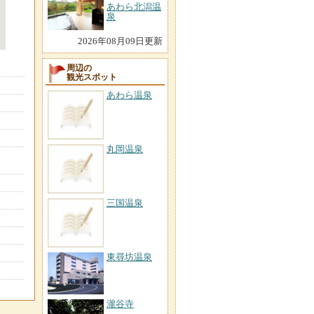
あわら北潟温
泉
2026年08月09日更新
周辺の
観光スポット
あわら温泉
丸岡温泉
三国温泉
東尋坊温泉
瀧谷寺