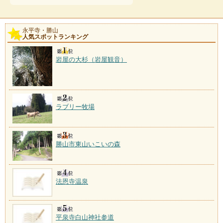
永平寺・勝山
人気スポットランキング
岩屋の大杉（岩屋観音）
ラブリー牧場
勝山市東山いこいの森
法恩寺温泉
平泉寺白山神社参道