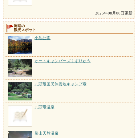
2026年08月06日更新
周辺の
観光スポット
小池公園
オートキャンパーズくずりゅう
九頭竜国民休養地キャンプ場
九頭竜温泉
勝山天然温泉