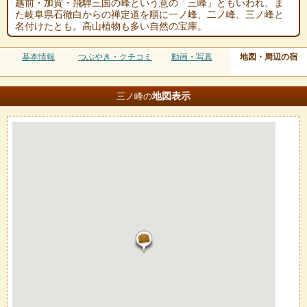
越前・加賀・飛騨三国の峰という意の「三峰」ともいわれ、ま
た岐阜県石徹白からの禅定道を順に一ノ峰、二ノ峰、三ノ峰と
名付けたとも。高山植物も多い自然の宝庫。
基本情報
つぶやき・クチコミ
動画・写真
地図・周辺の宿
地図
表示
三ノ峰の