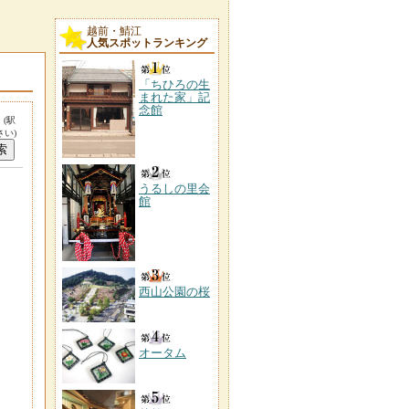
越前・鯖江
人気スポットランキング
「ちひろの生
まれた家」記
念館
。
(駅
い)
うるしの里会
館
西山公園の桜
オータム