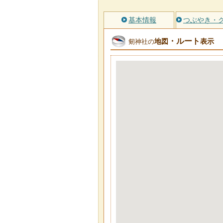
基本情報
つぶやき・
・ルート
地図
表示
剱神社の