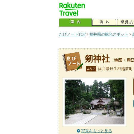
たびノートTOP
>
福井県の観光スポット
>
剱神社
地図・周
福井県丹生郡越前町
エリア
写真をもっと見る