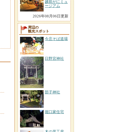
越前がにミュ
ージアム
2026年08月06日更新
周辺の
観光スポット
今庄そば道場
日野宮神社
部子神社
堀口家住宅
木の里工房