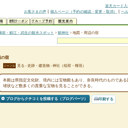
楽天カード入
お客さまの声
個人ページ（予約の確認・変更・取消）
ヘ
越前・鯖江・武生の観光スポット
>
剱神社
>
地図・周辺の宿
辺の宿
見る - 史跡・建造物 - 神社（稲荷・権現）
ジャンル
本殿は県指定文化財。境内には宝物殿もあり、奈良時代のものである
堵状など数多くの貴重な宝物を見ることができる。
ブログからクチコミを投稿する（ブログパーツ）
印刷する