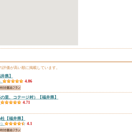
の評価が高い順に掲載しています。
福井県】
）
4.86
楽の里、コテージ村）
【福井県】
）
4.71
の杜
【福井県】
件）
4.1