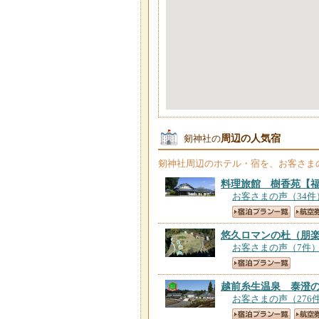
周辺の人気宿
剱神社の
剱神社
周辺のホテル・宿を、お客さま
料理旅館 樹香苑
【
お客さまの声（34件
悠久ロマンの杜（朋
お客さまの声（7件
越前糸生温泉 泰澄
お客さまの声（276