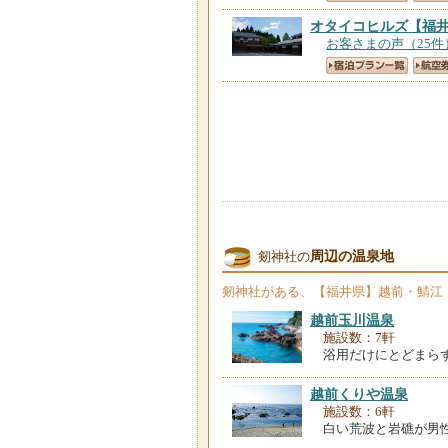
オタイコヒルズ
【福
お客さまの声（25件
周辺の温泉地
剱神社の
剱神社
がある、【福井県】越前・鯖江
越前玉川温泉
施設数：7軒
浴用だけにとどまら
越前くりや温泉
施設数：6軒
白い荒波と岩礁が男