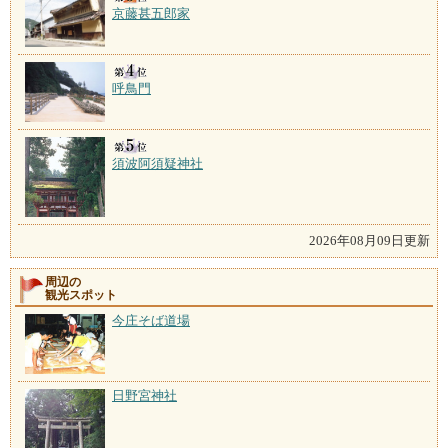
京藤甚五郎家
呼鳥門
須波阿須疑神社
2026年08月09日更新
周辺の
観光スポット
今庄そば道場
日野宮神社