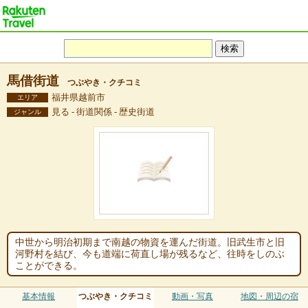
馬借街道
つぶやき・クチコミ
福井県越前市
エリア
見る - 街道関係 - 歴史街道
ジャンル
中世から明治初期まで南越の物資を運んだ街道。旧武生市と旧
河野村を結び、今も道端に荷直し場が残るなど、往時をしのぶ
ことができる。
基本情報
つぶやき・クチコミ
動画・写真
地図・周辺の宿