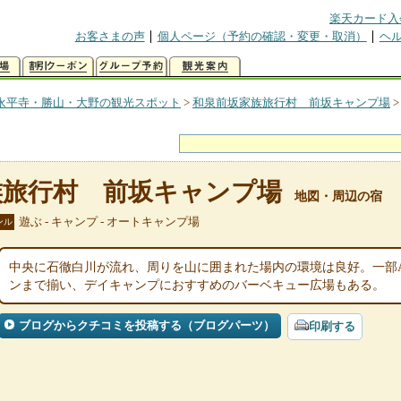
楽天カード入
お客さまの声
個人ページ（予約の確認・変更・取消）
ヘ
永平寺・勝山・大野の観光スポット
>
和泉前坂家族旅行村 前坂キャンプ場
族旅行村 前坂キャンプ場
地図・周辺の宿
遊ぶ - キャンプ - オートキャンプ場
ンル
中央に石徹白川が流れ、周りを山に囲まれた場内の環境は良好。一部
ンまで揃い、デイキャンプにおすすめのバーベキュー広場もある。
ブログからクチコミを投稿する（ブログパーツ）
印刷する