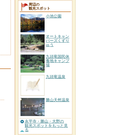
周辺の
観光スポット
小池公園
オートキャン
パーズくずり
ゅう
九頭竜国民休
養地キャンプ
場
九頭竜温泉
勝山天然温泉
永平寺・勝山・大野の
観光スポットをもっと見
る