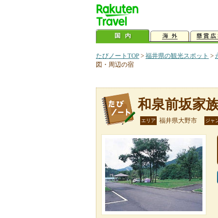
たびノートTOP
>
福井県の観光スポット
>
図・周辺の宿
和泉前坂家
福井県大野市
エリア
ジャ