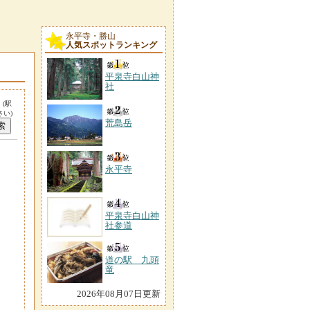
永平寺・勝山
人気スポットランキング
平泉寺白山神
社
。
(駅
い)
荒島岳
永平寺
平泉寺白山神
社参道
道の駅 九頭
竜
2026年08月07日更新