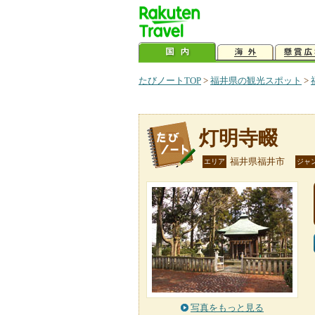
たびノートTOP
>
福井県の観光スポット
>
灯明寺畷
福井県福井市
エリア
ジャ
写真をもっと見る