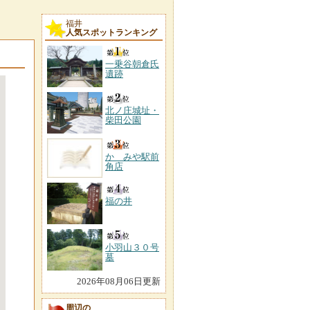
福井
人気スポットランキング
一乗谷朝倉氏
遺跡
北ノ庄城址・
柴田公園
かゞみや駅前
角店
福の井
小羽山３０号
墓
2026年08月06日更新
周辺の