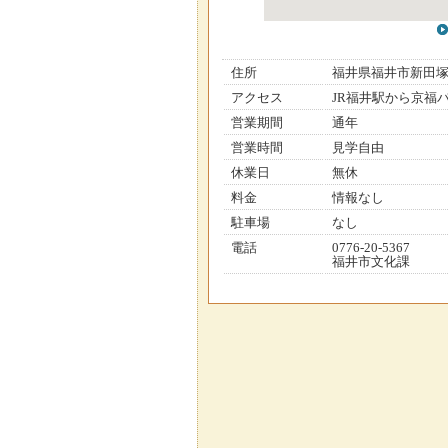
住所
福井県福井市新田
アクセス
JR福井駅から京福
営業期間
通年
営業時間
見学自由
休業日
無休
料金
情報なし
駐車場
なし
電話
0776-20-5367
福井市文化課