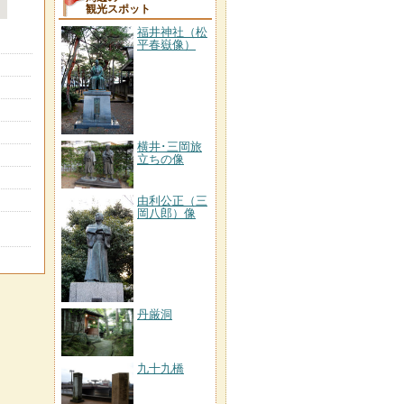
観光スポット
福井神社（松
平春嶽像）
横井･三岡旅
立ちの像
由利公正（三
岡八郎）像
丹厳洞
九十九橋