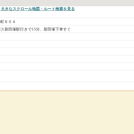
大きなスクロール地図
・ルート検索
を見る
塚町６０４
バス新田塚駅行きで15分、新田塚下車すぐ