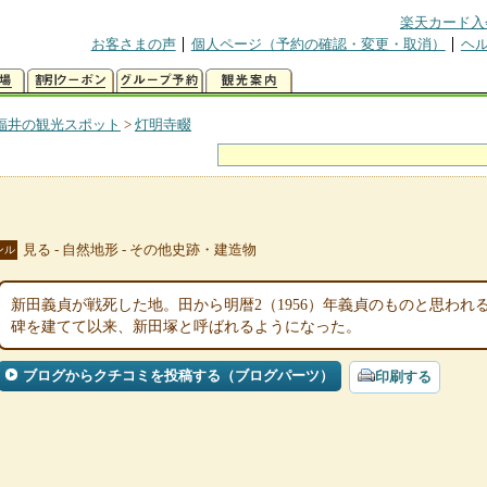
楽天カード入
お客さまの声
個人ページ（予約の確認・変更・取消）
ヘ
福井の観光スポット
>
灯明寺畷
見る - 自然地形 - その他史跡・建造物
ンル
新田義貞が戦死した地。田から明暦2（1956）年義貞のものと思わ
碑を建てて以来、新田塚と呼ばれるようになった。
ブログからクチコミを投稿する（ブログパーツ）
印刷する