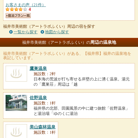
お客さまの声（21件）
4
福井市美術館（アートラボふくい）周辺の宿を探す
一覧から探す
地図から探す
周辺の温泉地
福井市美術館（アートラボふくい）の
福井市美術館（アートラボふくい）
がある、【福井県】福井の温泉地を
表記しています。
鷹巣温泉
施設数：2軒
日本海の荒波が打ち寄せる岸壁の上に湧く温泉。湯元
の「鷹巣荘」周辺は「越
佐野温泉
施設数：1軒
福井県の北部、田園風景の中に建つ旅館「佐野温泉」
と湯治場「ゆのくに湯治
美山森林温泉
施設数：1軒