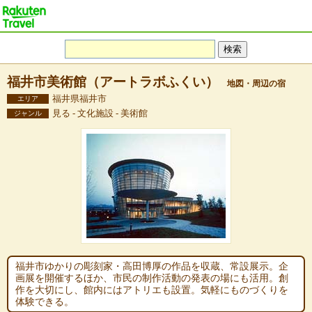
福井市美術館（アートラボふくい）
地図・周辺の宿
福井県福井市
エリア
見る - 文化施設 - 美術館
ジャンル
福井市ゆかりの彫刻家・高田博厚の作品を収蔵、常設展示。企
画展を開催するほか、市民の制作活動の発表の場にも活用。創
作を大切にし、館内にはアトリエも設置。気軽にものづくりを
体験できる。