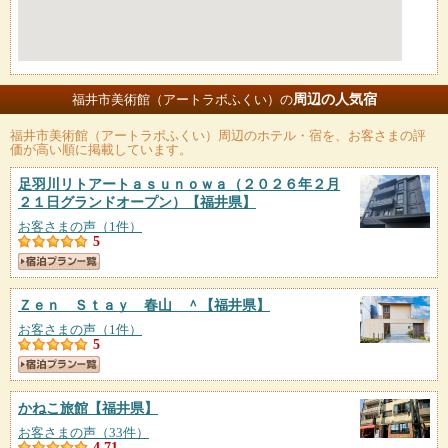
周辺の人気宿
福井市美術館（アートラボふくい）の
福井市美術館（アートラボふくい）
周辺のホテル・宿を、お客さまの評
価が高い順に掲載しています。
足羽川リトアートａｓｕｎｏｗａ（２０２６年２月
２１日グランドオープン）
【福井県】
お客さまの声（1件）
5
Ｚｅｎ Ｓｔａｙ 春山 ＾
【福井県】
お客さまの声（1件）
5
かねこ旅館
【福井県】
お客さまの声（33件）
4.71