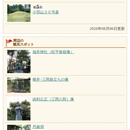
小羽山３０号墓
2026年08月06日更新
周辺の
観光スポット
福井神社（松平春嶽像）
横井･三岡旅立ちの像
由利公正（三岡八郎）像
丹厳洞