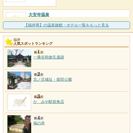
大安寺温泉
施設数：1軒
江戸時代初期に発掘され、福井藩主松平忠昌が入浴療
【福井県】の温泉旅館・ホテル一覧をもっと見る
養したと伝えられる温泉
福井
人気スポットランキング
一乗谷朝倉氏遺跡
北ノ庄城址・柴田公園
かゞみや駅前角店
福の井