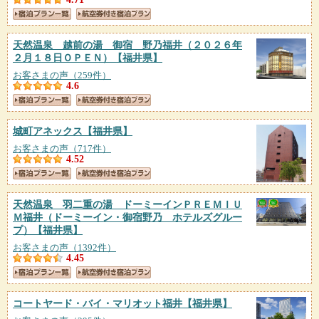
天然温泉 越前の湯 御宿 野乃福井（２０２６年
２月１８日ＯＰＥＮ）
【福井県】
お客さまの声（259件）
4.6
城町アネックス
【福井県】
お客さまの声（717件）
4.52
天然温泉 羽二重の湯 ドーミーインＰＲＥＭＩＵ
Ｍ福井（ドーミーイン・御宿野乃 ホテルズグルー
プ）
【福井県】
お客さまの声（1392件）
4.45
コートヤード・バイ・マリオット福井
【福井県】