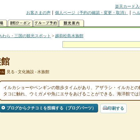
楽天カード入
お客さまの声
個人ページ（予約の確認・変更・取消）
ヘ
あわら・三国の観光スポット
>
越前松島水族館
族館
見る - 文化施設 - 水族館
ンル
イルカショーやペンギンの散歩タイムがあり、アザラシ・イルカとの
タコに触れ、ウミガメや魚にエサをあげることができる。海洋館では
ブログからクチコミを投稿する（ブログパーツ）
印刷する