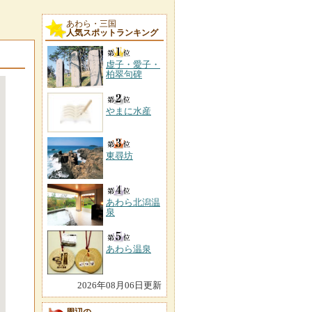
あわら・三国
人気スポットランキング
虚子・愛子・
柏翠句碑
やまに水産
東尋坊
あわら北潟温
泉
あわら温泉
2026年08月06日更新
周辺の