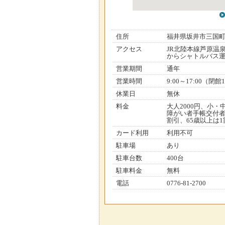
住所
福井県坂井市三国
アクセス
JR北陸本線芦原温
からシャトルバス
営業期間
通年
営業時間
9:00～17:00（
休業日
無休
料金
大人2000円、小・
障がい者手帳交付者
割引、65歳以上は1
カード利用
利用不可
駐車場
あり
駐車台数
400台
駐車料金
無料
電話
0776-81-2700