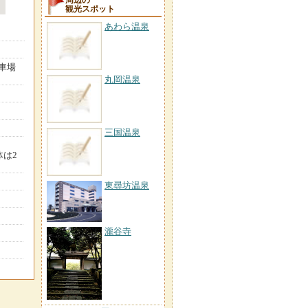
観光スポット
あわら温泉
車場
丸岡温泉
三国温泉
体は2
東尋坊温泉
瀧谷寺