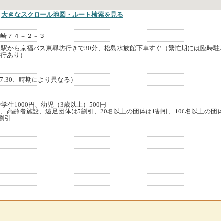
大きなスクロール地図
・ルート検索
を見る
町崎７４－２－３
泉駅から京福バス東尋坊行きで30分、松島水族館下車すぐ（繁忙期には臨時駐
運行あり）
閉館17:30、時期により異なる）
中学生1000円、幼児（3歳以上）500円
、高齢者施設、遠足団体は5割引、20名以上の団体は1割引、100名以上の団
割引