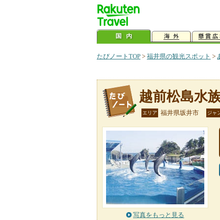
たびノートTOP
>
福井県の観光スポット
>
越前松島水
福井県坂井市
エリア
ジャ
写真をもっと見る