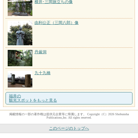
横井･三岡旅立ちの像
由利公正（三岡八郎）像
丹厳洞
九十九橋
福井の
観光スポットをもっと見る
掲載情報の一部の著作権は提供元企業等に帰属します。 Copyright（C）2026 Shobunsha
Publications,Inc. All rights reserved.
このページのトップへ