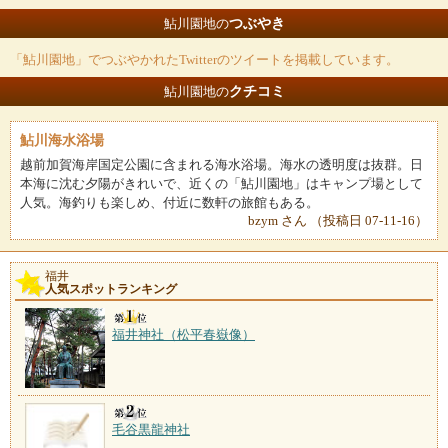
つぶやき
鮎川園地の
「鮎川園地」でつぶやかれたTwitterのツイートを掲載しています。
クチコミ
鮎川園地の
鮎川海水浴場
越前加賀海岸国定公園に含まれる海水浴場。海水の透明度は抜群。日
本海に沈む夕陽がきれいで、近くの「鮎川園地」はキャンプ場として
人気。海釣りも楽しめ、付近に数軒の旅館もある。
bzym さん （投稿日 07-11-16）
福井
人気スポットランキング
福井神社（松平春嶽像）
毛谷黒龍神社