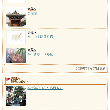
自性院
かゞみや駅前角店
かゞみや ベル店
2026年08月07日更新
周辺の
観光スポット
福井神社（松平春嶽像）