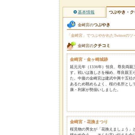
基本情報
つぶやき・ク
つぶやき
金崎宮の
「金崎宮」でつぶやかれたTwitter
クチコミ
金崎宮の
金崎宮・金ヶ崎城跡
延元元年（1336年）恒良、尊良両
す。戦いは激しさを極め、尊良親王ら
た。中腹の金崎宮は建武中興十五社
あるため眺めもよく、桜の名所とし
康・利家が勢揃いしました。
金崎宮・花換まつり
桜見物の男女が「花換えましょう」
確かめ合う……そんな言い伝えを今