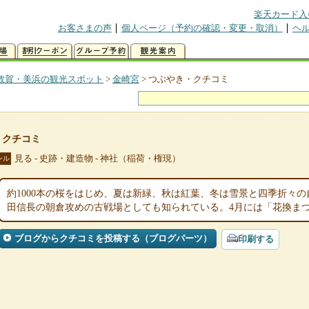
楽天カード入
お客さまの声
個人ページ（予約の確認・変更・取消）
ヘ
敦賀・美浜の観光スポット
>
金崎宮
>
つぶやき・クチコミ
・クチコミ
見る - 史跡・建造物 - 神社（稲荷・権現）
ンル
約1000本の桜をはじめ、夏は新緑、秋は紅葉、冬は雪景と四季折々
田信長の朝倉攻めの古戦場としても知られている。4月には「花換ま
ブログからクチコミを投稿する（ブログパーツ）
印刷する