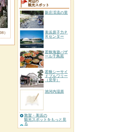
周辺の
観光スポット
新庄渓流の里
美浜原子力Ｐ
-08）
Ｒセンター
若狭海遊バザ
ール千鳥苑
若狭シーサイ
ドブルワリー
（見学）
池河内湿原
敦賀・美浜の
観光スポットをもっと見
る