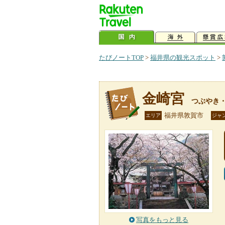
たびノートTOP
>
福井県の観光スポット
>
金崎宮
つぶやき
福井県敦賀市
エリア
ジャ
写真をもっと見る