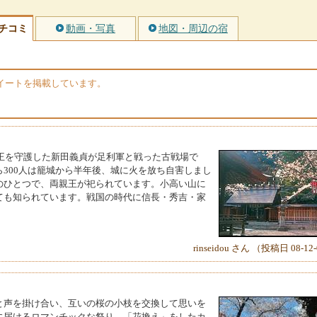
チコミ
動画・写真
地図・周辺の宿
のツイートを掲載しています。
親王を守護した新田義貞が足利軍と戦った古戦場で
300人は籠城から半年後、城に火を放ち自害しまし
のひとつで、両親王が祀られています。小高い山に
ても知られています。戦国の時代に信長・秀吉・家
rinseidou さん （投稿日 08-12
と声を掛け合い、互いの桜の小枝を交換して思いを
に届けるロマンチックな祭り。「花換え」をしたカ