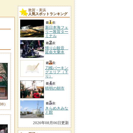
敦賀・美浜
人気スポットランキング
新日本海フェ
リー敦賀ター
ミナル
帰り山観音
延命大乗水
刀根パーキン
グエリア（下
り）
晴明の朝市
-08）
きらめきみな
と館
2026年08月06日更新