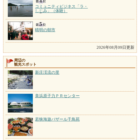
コミュニティビジネス「ラ・
しじみ」（体験）
晴明の朝市
2026年08月09日更新
周辺の
観光スポット
新庄渓流の里
美浜原子力ＰＲセンター
若狭海遊バザール千鳥苑