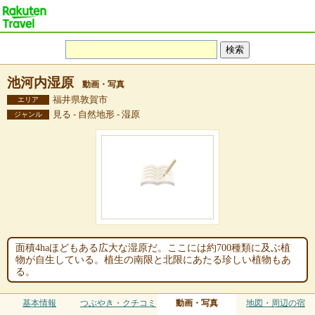
池河内湿原
動画・写真
福井県敦賀市
エリア
見る - 自然地形 - 湿原
ジャンル
面積4haほどもある広大な湿原だ。ここには約700種類に及ぶ植
物が自生している。植生の南限と北限にあたる珍しい植物もあ
る。
基本情報
つぶやき・クチコミ
動画・写真
地図・周辺の宿