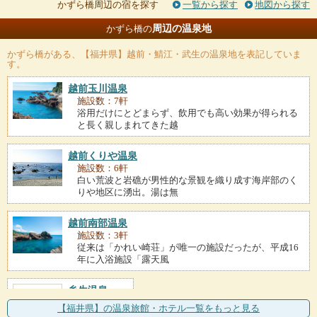
かずら橋周辺の宿を探す
一覧から探す
地図から探す
周辺の温泉地
かずら橋の
かずら橋
がある、【福井県】越前・鯖江・武生の温泉地を表記していま
す。
越前玉川温泉
施設数：7軒
浴用だけにとどまらず、飲用でも高い効果が得られる
と長く親しまれてきた越
越前くりや温泉
施設数：6軒
白い荒波と岩礁が男性的な景観を織り成す海岸部のく
りや地区に湧出。湯は無
越前南部温泉
施設数：3軒
従来は「かれい崎荘」が唯一の施設だったが、平成16
年に入浴施設「露天風
糸生温泉
施設数：1軒
【福井県】の温泉旅館・ホテル一覧をもっと見る