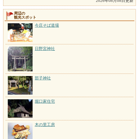
2026年08月08日更新
周辺の
観光スポット
今庄そば道場
日野宮神社
部子神社
堀口家住宅
木の里工房