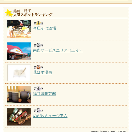
越前・鯖江
花はす温泉
人気スポットランキング
施設数：1軒
一軒宿「そまやま」が湯元。注目は、アミノ酸やビタ
今庄そば道場
ミンを豊富に含む花はす
南条サービスエリア（上り）
花はす温泉
福井県陶芸館
めがねミュージアム