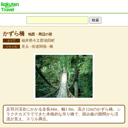
かずら橋
地図・周辺の宿
福井県今立郡池田町
エリア
見る - 街道関係 - 橋
ジャンル
足羽川渓谷にかかる全長44m、幅1.8m、高さ12mのかずら橋。シ
ラクチカズラでできた本格的な吊り橋で、踏み板の隙間から渓
流が見え、スリル満点。