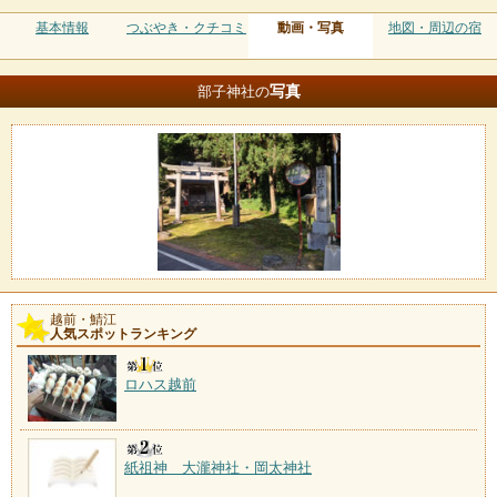
基本情報
つぶやき・クチコミ
動画・写真
地図・周辺の宿
写真
部子神社の
越前・鯖江
人気スポットランキング
ロハス越前
紙祖神 大瀧神社・岡太神社