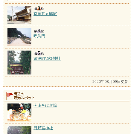
京藤甚五郎家
呼鳥門
須波阿須疑神社
2026年08月09日更新
周辺の
観光スポット
今庄そば道場
日野宮神社