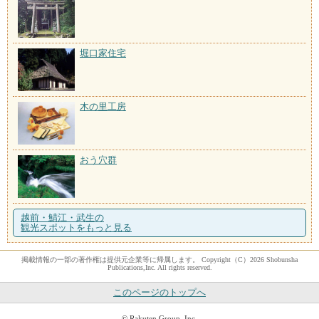
堀口家住宅
木の里工房
おう穴群
越前・鯖江・武生の
観光スポットをもっと見る
掲載情報の一部の著作権は提供元企業等に帰属します。 Copyright（C）2026 Shobunsha
Publications,Inc. All rights reserved.
このページのトップへ
© Rakuten Group, Inc.