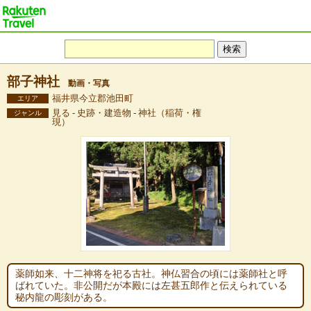
部子神社
動画・写真
福井県今立郡池田町
エリア
見る - 史跡・建造物 - 神社（稲荷・権
ジャンル
現）
薬師如来、十二神将を祀る古社。神仏習合の頃には薬師社と呼
ばれていた。非公開だが本殿には左甚五郎作と伝えられている
秘内龍の彫刻がある。