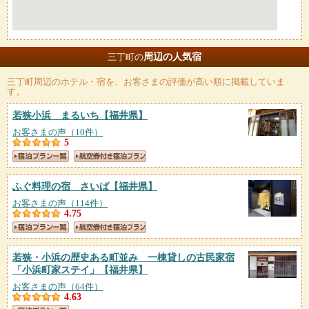
周辺の人気宿
三丁町の
三丁町
周辺のホテル・宿を、お客さまの評価が高い順に掲載していま
す。
若狭小浜 まるいち
【福井県】
お客さまの声（10件）
5
ふぐ料理の宿 さいば
【福井県】
お客さまの声（114件）
4.75
若狭・小浜の歴史ある町並み 一棟貸しの古民家宿
「小浜町家ステイ」
【福井県】
お客さまの声（64件）
4.63