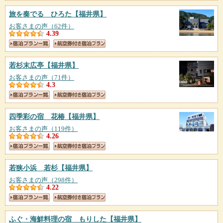
旅を奏でる ひろた
【福井県】
お客さまの声（62件）
4.39
若杉末広亭
【福井県】
お客さまの声（71件）
4.3
四季彩の宿 花椿
【福井県】
お客さまの声（119件）
4.26
若狭小浜 若杉
【福井県】
お客さまの声（298件）
4.22
ふぐ・海鮮料理の宿 もりした
【福井県】