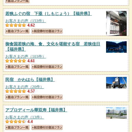
若狭ふぐの宿 下亟（しもじょう）
【福井県】
お客さまの声（153件）
4.62
御食国若狭の海、食、文化を堪能する宿 若狭佳日
【福井県】
お客さまの声（103件）
4.61
民宿 かわはら
【福井県】
お客さまの声（20件）
4.57
アプロディール華双寿
【福井県】
お客さまの声（13件）
4.4