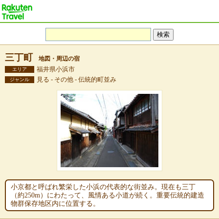
三丁町
地図・周辺の宿
福井県小浜市
エリア
見る - その他 - 伝統的町並み
ジャンル
小京都と呼ばれ繁栄した小浜の代表的な街並み。現在も三丁
（約250m）にわたって、風情ある小道が続く。重要伝統的建造
物群保存地区内に位置する。