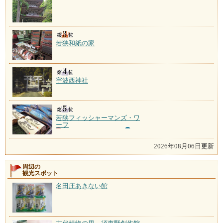
若狭和紙の家
宇波西神社
若狭フィッシャーマンズ・ワ
ーフ
2026年08月06日更新
周辺の
観光スポット
名田庄あきない館