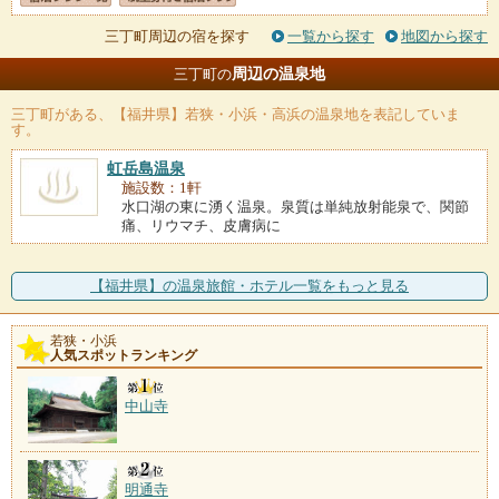
三丁町周辺の宿を探す
一覧から探す
地図から探す
周辺の温泉地
三丁町の
三丁町
がある、【福井県】若狭・小浜・高浜の温泉地を表記していま
す。
虹岳島温泉
施設数：1軒
水口湖の東に湧く温泉。泉質は単純放射能泉で、関節
痛、リウマチ、皮膚病に
【福井県】の温泉旅館・ホテル一覧をもっと見る
若狭・小浜
人気スポットランキング
中山寺
明通寺