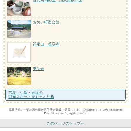
古代焼物の里 須恵野創作館
おおい町暦会館
禅定山 檀渓寺
天徳寺
若狭・小浜・高浜の
観光スポットをもっと見る
掲載情報の一部の著作権は提供元企業等に帰属します。 Copyright（C）2026 Shobunsha
Publications,Inc. All rights reserved.
このページのトップへ