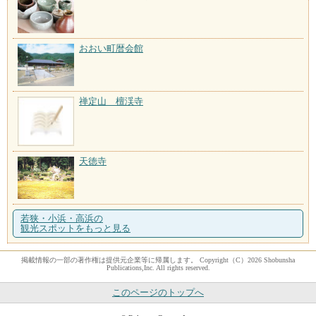
おおい町暦会館
禅定山 檀渓寺
天徳寺
若狭・小浜・高浜の
観光スポットをもっと見る
掲載情報の一部の著作権は提供元企業等に帰属します。 Copyright（C）2026 Shobunsha
Publications,Inc. All rights reserved.
このページのトップへ