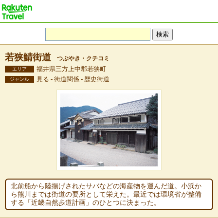
若狭鯖街道
つぶやき・クチコミ
福井県三方上中郡若狭町
エリア
見る - 街道関係 - 歴史街道
ジャンル
北前船から陸揚げされたサバなどの海産物を運んだ道。小浜か
ら熊川までは街道の要所として栄えた。最近では環境省が整備
する「近畿自然歩道計画」のひとつに決まった。