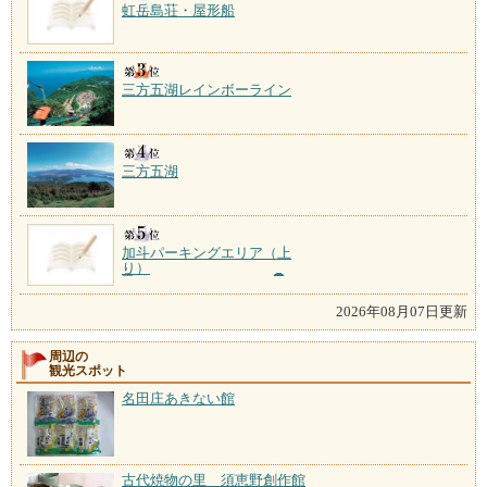
虹岳島荘・屋形船
三方五湖レインボーライン
三方五湖
加斗パーキングエリア（上
り）
2026年08月07日更新
周辺の
観光スポット
名田庄あきない館
古代焼物の里 須恵野創作館