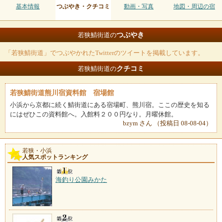
基本情報
つぶやき・クチコミ
動画・写真
地図・周辺の宿
つぶやき
若狭鯖街道の
「若狭鯖街道」でつぶやかれたTwitterのツイートを掲載しています。
クチコミ
若狭鯖街道の
若狭鯖街道熊川宿資料館 宿場館
小浜から京都に続く鯖街道にある宿場町、熊川宿。ここの歴史を知る
にはぜひこの資料館へ。入館料２００円なり。月曜休館。
bzym さん （投稿日 08-08-04）
若狭・小浜
人気スポットランキング
海釣り公園みかた