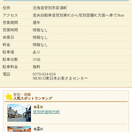
住所
北海道登別市富浦町
アクセス
道央自動車道登別東ICから登別室蘭IC方面へ車で3km
営業期間
通年
営業時間
情報なし
休業日
情報なし
料金
情報なし
駐車場
あり
駐車台数
33台
駐車料金
無料
電話
0570-024-024
NEXCO東日本お客さまセンター
登別・洞爺
人気スポットランキング
登別伊達時代村