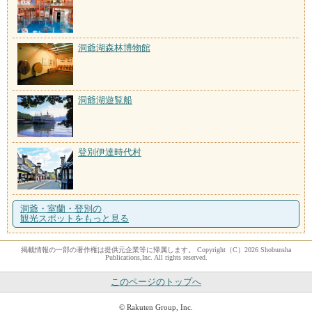
洞爺湖森林博物館
洞爺湖遊覧船
登別伊達時代村
洞爺・室蘭・登別の
観光スポットをもっと見る
掲載情報の一部の著作権は提供元企業等に帰属します。 Copyright（C）2026 Shobunsha
Publications,Inc. All rights reserved.
このページのトップへ
© Rakuten Group, Inc.