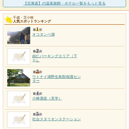
幌新ダムの近くにある「ほたるの里」内に立地し、町
【北海道】の温泉旅館・ホテル一覧をもっと見る
営の宿泊施設がある。隣
千歳・苫小牧
人気スポットランキング
オコタンペ湖
由仁パーキングエリア（下
り）
ウトナイ湖野生鳥獣保護セン
ター
小林酒造（見学）
社台スタリオンステーション