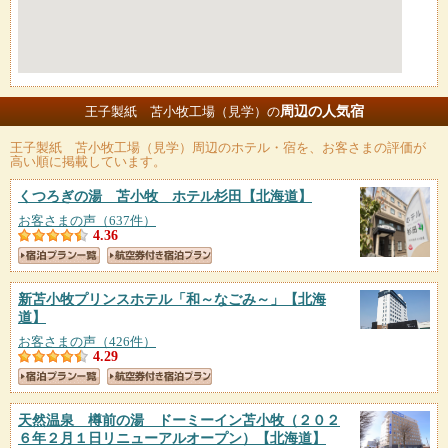
周辺の人気宿
王子製紙 苫小牧工場（見学）の
王子製紙 苫小牧工場（見学）
周辺のホテル・宿を、お客さまの評価が
高い順に掲載しています。
くつろぎの湯 苫小牧 ホテル杉田
【北海道】
お客さまの声（637件）
4.36
新苫小牧プリンスホテル「和～なごみ～」
【北海
道】
お客さまの声（426件）
4.29
天然温泉 樽前の湯 ドーミーイン苫小牧（２０２
６年２月１日リニューアルオープン）
【北海道】