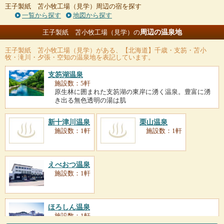
王子製紙 苫小牧工場（見学）周辺の宿を探す
一覧から探す
地図から探す
周辺の温泉地
王子製紙 苫小牧工場（見学）の
王子製紙 苫小牧工場（見学）
がある、【北海道】千歳・支笏・苫小
牧・滝川・夕張・空知の温泉地を表記しています。
支笏湖温泉
施設数：5軒
原生林に囲まれた支笏湖の東岸に湧く温泉。豊富に湧
き出る無色透明の湯は肌
新十津川温泉
栗山温泉
施設数：1軒
施設数：1軒
えべおつ温泉
施設数：1軒
ほろしん温泉
施設数：1軒