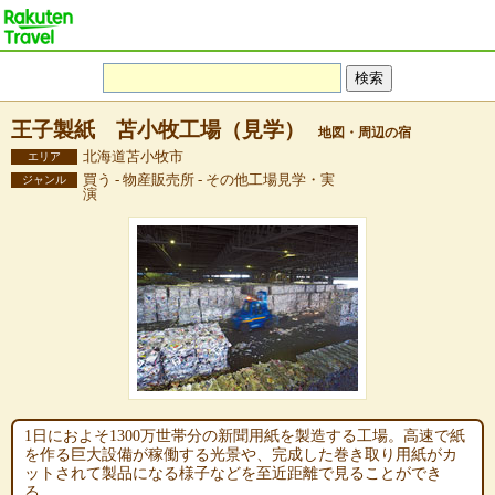
王子製紙 苫小牧工場（見学）
地図・周辺の宿
北海道苫小牧市
エリア
買う - 物産販売所 - その他工場見学・実
ジャンル
演
1日におよそ1300万世帯分の新聞用紙を製造する工場。高速で紙
を作る巨大設備が稼働する光景や、完成した巻き取り用紙がカ
ットされて製品になる様子などを至近距離で見ることができ
る。