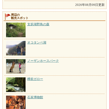
2026年08月09日更新
周辺の
観光スポット
支笏湖野鳥の森
オコタンペ湖
ノーザンホースパーク
樽前ガロー
石炭博物館