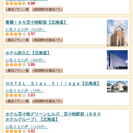
4.08
東横ＩＮＮ苫小牧駅前
【北海道】
お客さまの声（835件）
3.97
ホテル於久仁
【北海道】
お客さまの声（499件）
3.86
ＨＯＴＥＬ Ｓｔａｙ Ｖｉｌｌａｇｅ
【北海道】
お客さまの声（59件）
3.83
ホテル苫小牧グリーンヒルズ 苫小牧駅前（ＢＢＨ
ホテルグループ）
【北海道】
お客さまの声（1169件）
3.82