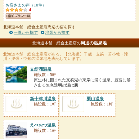
お客さまの声（10件）
4
北海道本舗 総合土産店周辺の宿を探す
一覧から探す
地図から探す
周辺の温泉地
北海道本舗 総合土産店の
北海道本舗 総合土産店
がある、【北海道】千歳・支笏・苫小牧・滝
川・夕張・空知の温泉地を表記しています。
支笏湖温泉
施設数：5軒
原生林に囲まれた支笏湖の東岸に湧く温泉。豊富に湧
き出る無色透明の湯は肌
新十津川温泉
栗山温泉
施設数：1軒
施設数：1軒
えべおつ温泉
施設数：1軒