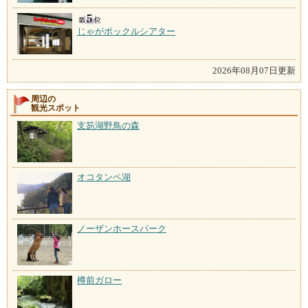
じゃがポックルシアター
2026年08月07日更新
周辺の
観光スポット
支笏湖野鳥の森
オコタンペ湖
ノーザンホースパーク
樽前ガロー