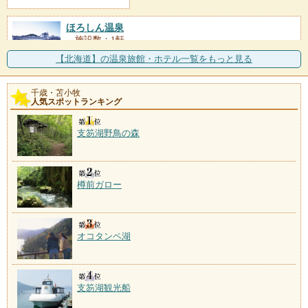
ほろしん温泉
施設数：1軒
幌新ダムの近くにある「ほたるの里」内に立地し、町
【北海道】の温泉旅館・ホテル一覧をもっと見る
営の宿泊施設がある。隣
千歳・苫小牧
人気スポットランキング
支笏湖野鳥の森
樽前ガロー
オコタンペ湖
支笏湖観光船