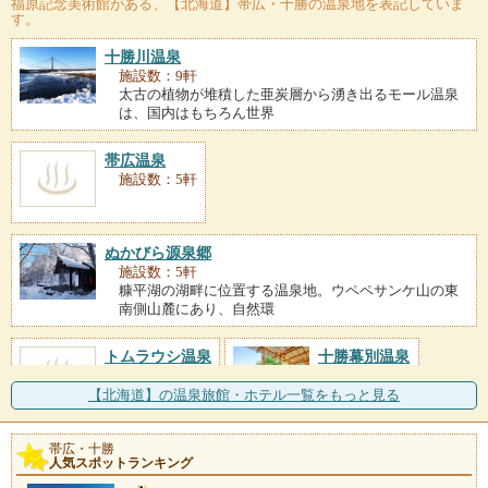
福原記念美術館
がある、【北海道】帯広・十勝の温泉地を表記していま
す。
十勝川温泉
施設数：9軒
太古の植物が堆積した亜炭層から湧き出るモール温泉
は、国内はもちろん世界
帯広温泉
施設数：5軒
ぬかびら源泉郷
施設数：5軒
糠平湖の湖畔に位置する温泉地。ウペペサンケ山の東
南側山麓にあり、自然環
トムラウシ温泉
十勝幕別温泉
施設数：2軒
施設数：2軒
【北海道】の温泉旅館・ホテル一覧をもっと見る
帯広・十勝
人気スポットランキング