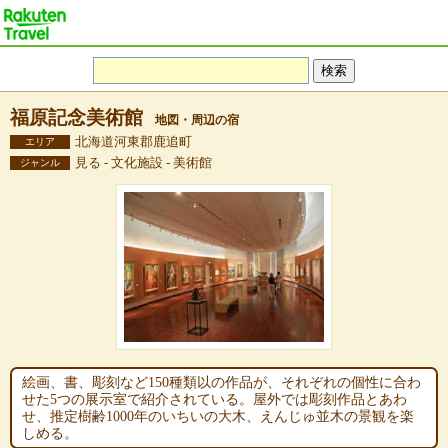
福原記念美術館
地図・周辺の宿
北海道河東郡鹿追町
エリア
見る - 文化施設 - 美術館
ジャンル
絵画、書、彫刻など150種類以の作品が、それぞれの個性に合わ
せた5つの展示室で紹介されている。屋外では彫刻作品とあわ
せ、推定樹齢1000年のいちいの大木、えんじゅ並木の景観を楽
しめる。