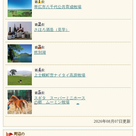
帯広市八千代公共育成牧場
さほろ酒造（見学）
然別湖
上士幌町営ナイタイ高原牧場
スギタ スーパーミニホース
の郷 ムーミン牧場
2026年08月07日更新
周辺の