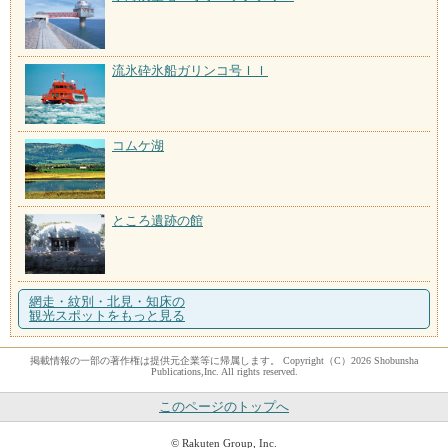
流氷砕氷船ガリンコ号ＩＩ
コムケ湖
ところ遺跡の館
網走・紋別・北見・知床の
観光スポットをもっと見る
掲載情報の一部の著作権は提供元企業等に帰属します。 Copyright（C）2026 Shobunsha
Publications,Inc. All rights reserved.
このページのトップへ
© Rakuten Group, Inc.