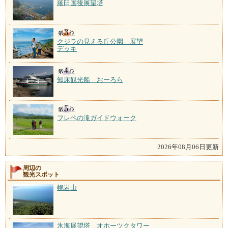
羅臼国後展望塔
クジラの見える丘公園 展望
デッキ
知床観光船 おーろら
フレペの滝ガイドウォーク
2026年08月06日更新
周辺の
観光スポット
幌岩山
氷海展望塔 オホーツクタワー