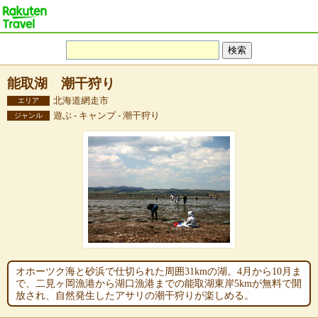
能取湖 潮干狩り
北海道網走市
エリア
遊ぶ - キャンプ - 潮干狩り
ジャンル
オホーツク海と砂浜で仕切られた周囲31kmの湖。4月から10月ま
で、二見ヶ岡漁港から湖口漁港までの能取湖東岸5kmが無料で開
放され、自然発生したアサリの潮干狩りが楽しめる。