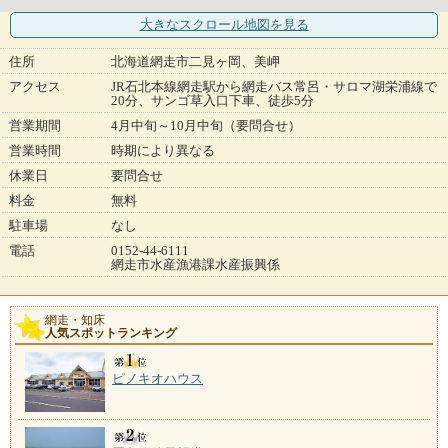
大きなスクロール地図
を見る
住所
北海道網走市二見ヶ岡、美岬
アクセス
JR石北本線網走駅から網走バス常呂・サロマ湖栄浦線で
20分、サンゴ草入口下車、徒歩5分
営業期間
4月中旬～10月中旬（要問合せ）
営業時間
時期により異なる
休業日
要問合せ
料金
無料
駐車場
なし
電話
0152-44-6111
網走市水産漁港課水産振興係
網走・知床
人気スポットランキング
ピノキオハウス