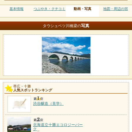
基本情報
つぶやき・クチコミ
動画・写真
地図・周辺の宿
写真
タウシュベツ川橋梁の
帯広・十勝
人気スポットランキング
渋谷醸造（見学）
北海道立十勝エコロジーパー
ク