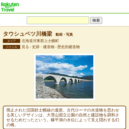
タウシュベツ川橋梁
動画・写真
北海道河東郡上士幌町
エリア
見る - 史跡・建造物 - 歴史的建造物
ジャンル
廃止された旧国鉄士幌線の遺産。古代ローマの水道橋を思わせ
る美しいデザインは、大雪山国立公園の自然と建設物を調和さ
せるためだったという。糠平湖の水位によって見え隠れする幻
の橋。