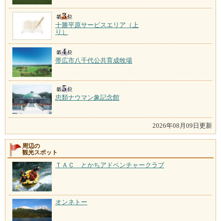
十勝平原サービスエリア（上
り）
帯広市八千代公共育成牧場
忠類ナウマン象記念館
2026年08月09日更新
周辺の
観光スポット
ＴＡＣ とかちアドベンチャークラブ
オンネトー