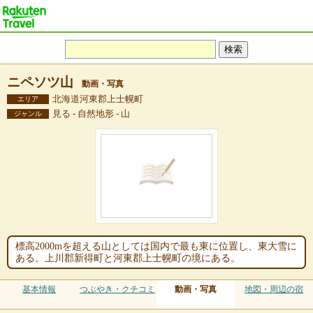
ニペソツ山
動画・写真
北海道河東郡上士幌町
エリア
見る - 自然地形 - 山
ジャンル
標高2000mを超える山としては国内で最も東に位置し、東大雪に
ある。上川郡新得町と河東郡上士幌町の境にある。
基本情報
つぶやき・クチコミ
動画・写真
地図・周辺の宿