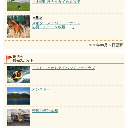
上士幌町営ナイタイ高原牧場
スギタ スーパーミニホース
の郷 ムーミン牧場
2026年08月07日更新
周辺の
観光スポット
ＴＡＣ とかちアドベンチャークラブ
オンネトー
帯広百年記念館