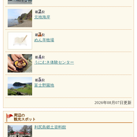
元地海岸
めん羊牧場
うにむき体験センター
富士野園地
2026年08月07日更新
周辺の
観光スポット
利尻島郷土資料館