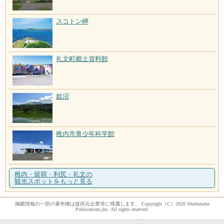
スコトン岬
礼文町郷土資料館
姫沼
稚内市青少年科学館
稚内・留萌・利尻・礼文の
観光スポットをもっと見る
掲載情報の一部の著作権は提供元企業等に帰属します。 Copyright（C）2026 Shobunsha
Publications,Inc. All rights reserved.