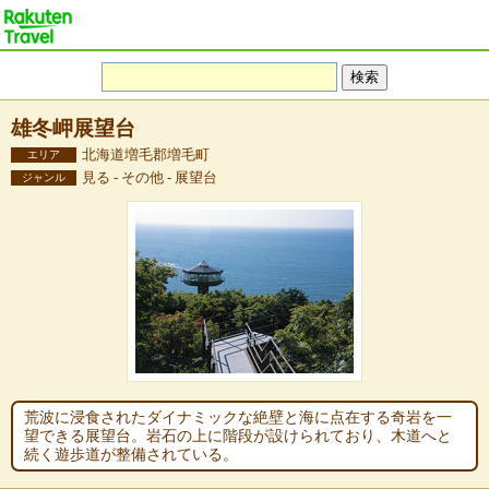
雄冬岬展望台
北海道増毛郡増毛町
エリア
見る - その他 - 展望台
ジャンル
荒波に浸食されたダイナミックな絶壁と海に点在する奇岩を一
望できる展望台。岩石の上に階段が設けられており、木道へと
続く遊歩道が整備されている。