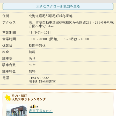
大きなスクロール地図
を見る
住所
北海道増毛郡増毛町雄冬園地
アクセス
深川留萌自動車道留萌幌糠ICから国道233・231号を札幌
方面へ車で55km
営業期間
4月下旬～10月
営業時間
9:00～20:00（閉館）、6～8月は～18:00
休業日
期間中無休
料金
無料
駐車場
あり
駐車台数
50台
駐車料金
無料
電話
0164-53-3332
増毛町観光推進室
稚内・留萌
人気スポットランキング
産直工房きたる