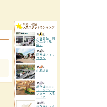
釧路・根室
人気スポットランキング
大塚食品 釧
路工場（見
学）
阿寒湖アイヌ
コタン
山花温泉
塘路湖エコミ
ュージアムセ
ンター ある
こっと
釧路赤ちょう