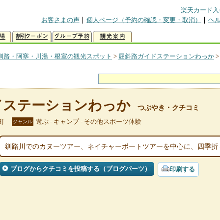
楽天カード入
お客さまの声
個人ページ（予約の確認・変更・取消）
ヘ
釧路・阿寒・川湯・根室の観光スポット
>
屈斜路ガイドステーションわっか
ドステーションわっか
つぶやき・クチコミ
町
遊ぶ - キャンプ - その他スポーツ体験
ジャンル
釧路川でのカヌーツアー、ネイチャーボートツアーを中心に、四季折
ブログからクチコミを投稿する（ブログパーツ）
印刷する