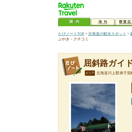
たびノートTOP
>
北海道の観光スポット
>
ぶやき・クチコミ
屈斜路ガイ
北海道川上郡弟子屈
エリア