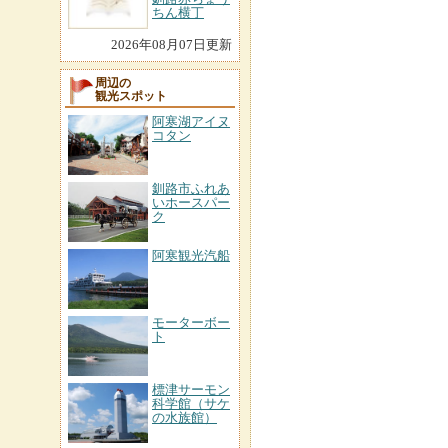
ちん横丁
2026年08月07日更新
周辺の
観光スポット
阿寒湖アイヌ
コタン
釧路市ふれあ
いホースパー
ク
阿寒観光汽船
モーターボー
ト
標津サーモン
科学館（サケ
の水族館）