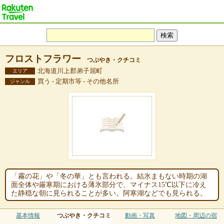
フロストフラワー
つぶやき・クチコミ
北海道川上郡弟子屈町
エリア
買う - 定期市等 - その他名所
ジャンル
「霧の花」や「冬の華」とも言われる。結氷まもない時期の湖
面全体や厳寒期における薄氷部分で、マイナス15℃以下に冷え
た静穏な朝に見られることが多い。阿寒湖などでも見られる。
基本情報
つぶやき・クチコミ
動画・写真
地図・周辺の宿