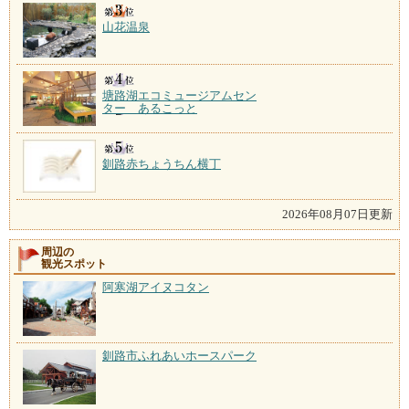
山花温泉
塘路湖エコミュージアムセン
ター あるこっと
釧路赤ちょうちん横丁
2026年08月07日更新
周辺の
観光スポット
阿寒湖アイヌコタン
釧路市ふれあいホースパーク