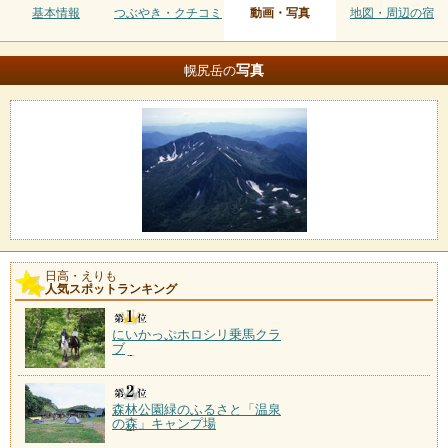
基本情報
つぶやき・クチコミ
動画・写真
地図・周辺の宿
写真
幌尻岳の
日高・えりも
人気スポットランキング
にいかっぷホロシリ乗馬クラ
ブ
森林公園緑のふるさと「温泉
の森」キャンプ場