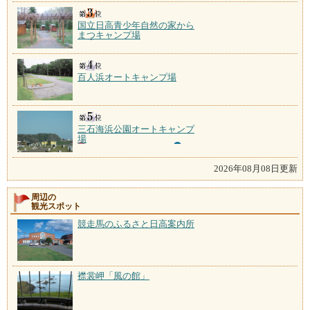
国立日高青少年自然の家から
まつキャンプ場
百人浜オートキャンプ場
三石海浜公園オートキャンプ
場
2026年08月08日更新
周辺の
観光スポット
競走馬のふるさと日高案内所
襟裳岬「風の館」