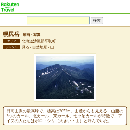
幌尻岳
動画・写真
北海道沙流郡平取町
エリア
見る - 自然地形 - 山
ジャンル
日高山脈の最高峰で、標高は2052m。山麓からも見える、山腹の
3つのカール、北カール、東カール、七ツ沼カールが特徴で、ア
イヌの人たちはポロ・シリ（大きい・山）と呼んでいた。