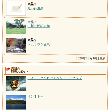
鳳乃舞温泉
中川一郎記念館
トムラウシ温泉
2026年08月10日更新
周辺の
観光スポット
ＴＡＣ とかちアドベンチャークラブ
オンネトー