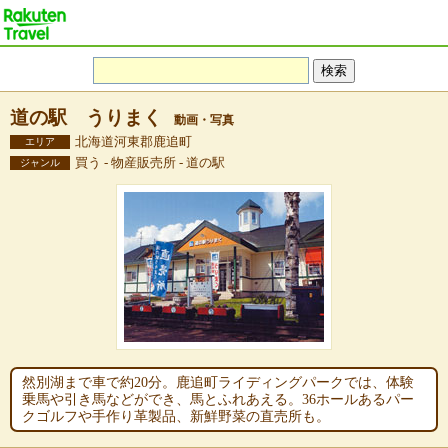
道の駅 うりまく
動画・写真
北海道河東郡鹿追町
エリア
買う - 物産販売所 - 道の駅
ジャンル
然別湖まで車で約20分。鹿追町ライディングパークでは、体験
乗馬や引き馬などができ、馬とふれあえる。36ホールあるパー
クゴルフや手作り革製品、新鮮野菜の直売所も。