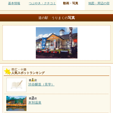
基本情報
つぶやき・クチコミ
動画・写真
地図・周辺の宿
写真
道の駅 うりまくの
帯広・十勝
人気スポットランキング
渋谷醸造（見学）
本別温泉