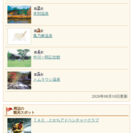
本別温泉
鳳乃舞温泉
中川一郎記念館
トムラウシ温泉
2026年08月10日更新
周辺の
観光スポット
ＴＡＣ とかちアドベンチャークラブ