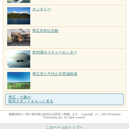
オンネトー
帯広百年記念館
然別湖ネイチャーセンター
帯広市八千代公共育成牧場
帯広・十勝の
観光スポットをもっと見る
掲載情報の一部の著作権は提供元企業等に帰属します。 Copyright（C）2026 Shobunsha
Publications,Inc. All rights reserved.
このページのトップへ