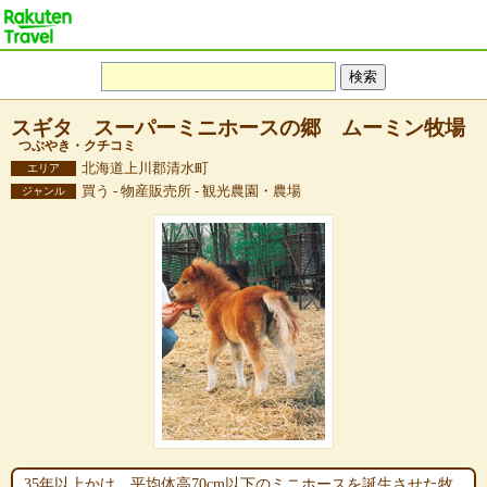
スギタ スーパーミニホースの郷 ムーミン牧場
つぶやき・クチコミ
北海道上川郡清水町
エリア
買う - 物産販売所 - 観光農園・農場
ジャンル
35年以上かけ、平均体高70cm以下のミニホースを誕生させた牧