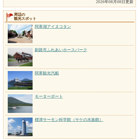
2026年08月08日更新
周辺の
観光スポット
阿寒湖アイヌコタン
釧路市ふれあいホースパーク
阿寒観光汽船
モーターボート
標津サーモン科学館（サケの水族館）