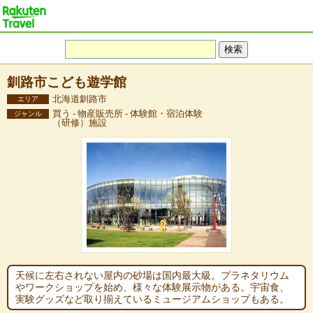
釧路市こども遊学館
北海道釧路市
エリア
買う - 物産販売所 - 体験館・宿泊体験
ジャンル
（研修）施設
天候に左右されない屋内の砂場は国内最大級。プラネタリウム
やワークショップを始め、様々な体験展示物がある。宇宙食、
実験グッズなど取り揃えているミュージアムショップもある。