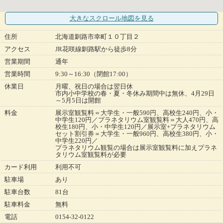
大きなスクロール地図
を見る
住所
北海道釧路市幸町１０丁目２
アクセス
JR花咲線釧路駅から徒歩8分
営業期間
通年
営業時間
9:30～16:30（閉館17:00）
休業日
月曜、祝日の場合は翌日休
市内小中学校の春・夏・冬休み期間中は無休、4月29日
～5月5日は開館
料金
展示室観覧料＝大学生・一般590円、高校生240円、小・
中学生120円／プラネタリウム室観覧料＝大人470円、高
校生180円、小・中学生120円／展示室+プラネタリウム
セット割引券＝大学生・一般960円、高校生380円、小・
中学生220円／
プラネタリウム観覧の場合は展示室観覧料に加えプラネ
タリウム室観覧料が必要
カード利用
利用不可
駐車場
あり
駐車台数
81台
駐車料金
無料
電話
0154-32-0122