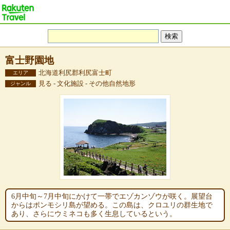
富士野園地
北海道利尻郡利尻富士町
エリア
見る - 文化施設 - その他自然地形
ジャンル
6月中旬～7月中旬にかけて一帯でエゾカンゾウが咲く。展望台
からはポンモシリ島が望める。この島は、クロユリの群生地で
あり、さらにウミネコも多く生息しているという。