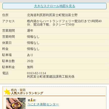
大きなスクロール地図
を見る
住所
北海道利尻郡利尻富士町鴛泊富士野
アクセス
稚内港からハートランドフェリー鴛泊行きで1時間40
分、鴛泊港下船、タクシーで50分
営業期間
通年
営業時間
情報なし
休業日
情報なし
料金
情報なし
駐車場
あり
駐車台数
20台
駐車料金
無料
電話
0163-82-1114
利尻富士町産業建設課商工観光係
稚内・留萌
人気スポットランキング
うにむき体験センター