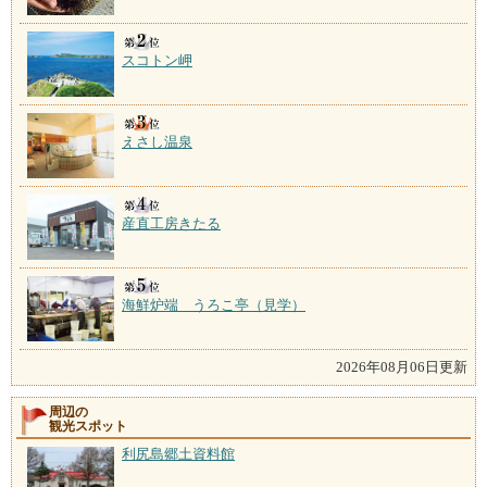
スコトン岬
えさし温泉
産直工房きたる
海鮮炉端 うろこ亭（見学）
2026年08月06日更新
周辺の
観光スポット
利尻島郷土資料館