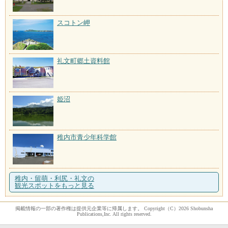
スコトン岬
礼文町郷土資料館
姫沼
稚内市青少年科学館
稚内・留萌・利尻・礼文の
観光スポットをもっと見る
掲載情報の一部の著作権は提供元企業等に帰属します。 Copyright（C）2026 Shobunsha
Publications,Inc. All rights reserved.