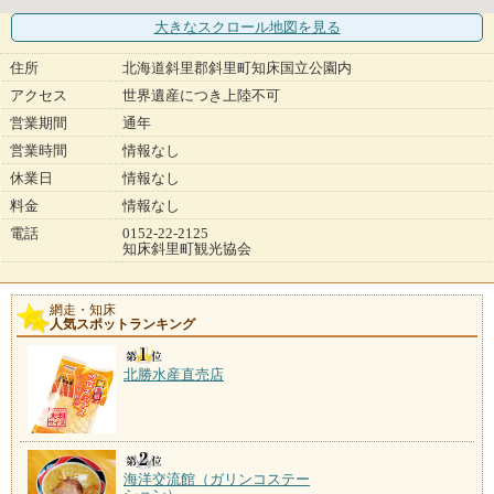
大きなスクロール地図
を見る
住所
北海道斜里郡斜里町知床国立公園内
アクセス
世界遺産につき上陸不可
営業期間
通年
営業時間
情報なし
休業日
情報なし
料金
情報なし
電話
0152-22-2125
知床斜里町観光協会
網走・知床
人気スポットランキング
北勝水産直売店
海洋交流館（ガリンコステー