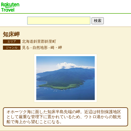
知床岬
北海道斜里郡斜里町
エリア
見る - 自然地形 - 崎・岬
ジャンル
オホーツク海に面した知床半島先端の岬。近辺は特別保護地区
として厳重な管理下に置かれているため、ウトロ港からの観光
船で海上から望むことになる。