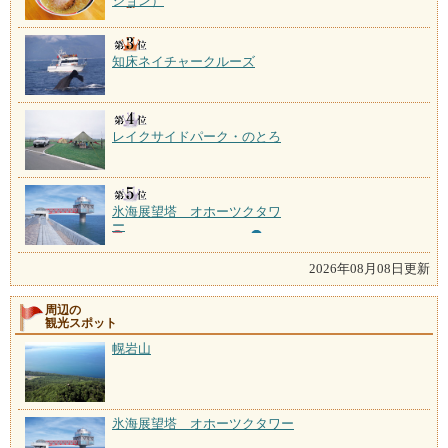
ション）
知床ネイチャークルーズ
レイクサイドパーク・のとろ
氷海展望塔 オホーツクタワ
ー
2026年08月08日更新
周辺の
観光スポット
幌岩山
氷海展望塔 オホーツクタワー