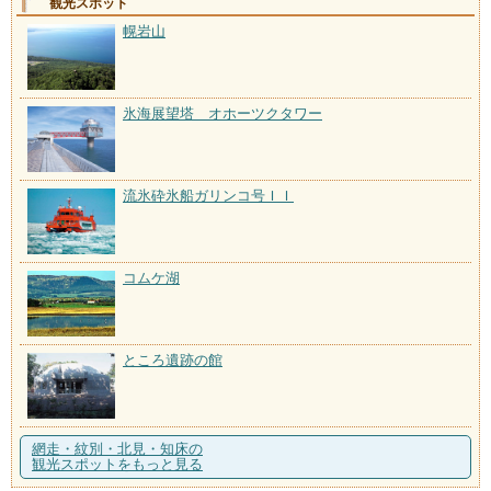
観光スポット
幌岩山
氷海展望塔 オホーツクタワー
流氷砕氷船ガリンコ号ＩＩ
コムケ湖
ところ遺跡の館
網走・紋別・北見・知床の
観光スポットをもっと見る