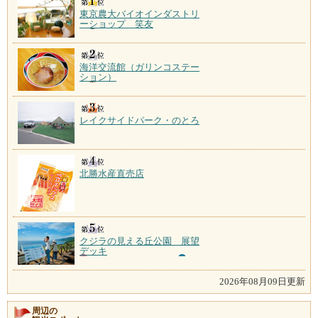
東京農大バイオインダストリ
ーショップ 笑友
海洋交流館（ガリンコステー
ション）
レイクサイドパーク・のとろ
北勝水産直売店
クジラの見える丘公園 展望
デッキ
2026年08月09日更新
周辺の