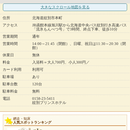
大きなスクロール地図
を見る
住所
北海道紋別市本町
アクセス
JR函館本線旭川駅から北海道中央バス紋別行き高速バス
「流氷もんべつ号」で3時間、終点下車、徒歩10分
営業期間
通年
営業時間
14:00～21:45（閉館）、日曜、祝日は11:30～20:30（閉
館）
休業日
無休
料金
入浴料＝大人700円、小人300円／
カード利用
利用可
駐車場
あり
駐車台数
120台
駐車料金
無料
電話
0158-23-5411
紋別プリンスホテル
網走・知床
人気スポットランキング