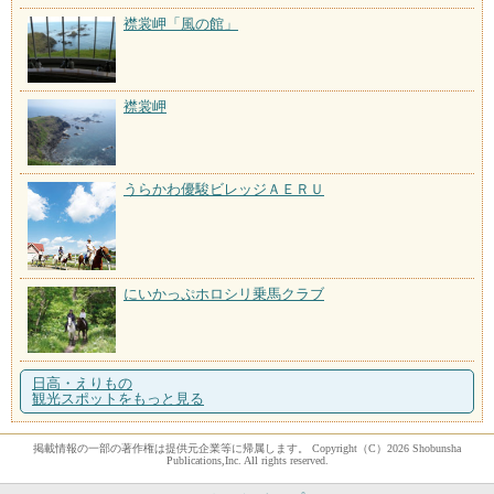
襟裳岬「風の館」
襟裳岬
うらかわ優駿ビレッジＡＥＲＵ
にいかっぷホロシリ乗馬クラブ
日高・えりもの
観光スポットをもっと見る
掲載情報の一部の著作権は提供元企業等に帰属します。 Copyright（C）2026 Shobunsha
Publications,Inc. All rights reserved.