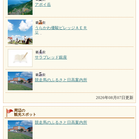
アポイ岳
うらかわ優駿ビレッジＡＥＲ
Ｕ
サラブレッド銀座
競走馬のふるさと日高案内所
2026年08月07日更新
周辺の
観光スポット
競走馬のふるさと日高案内所