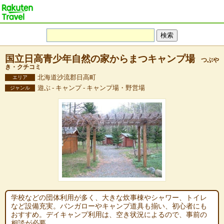
国立日高青少年自然の家からまつキャンプ場
つぶや
き・クチコミ
北海道沙流郡日高町
エリア
遊ぶ - キャンプ - キャンプ場・野営場
ジャンル
学校などの団体利用が多く、大きな炊事棟やシャワー、トイレ
など設備充実。バンガローやキャンプ道具も揃い、初心者にも
おすすめ。デイキャンプ利用は、空き状況によるので、事前の
相談が必要。