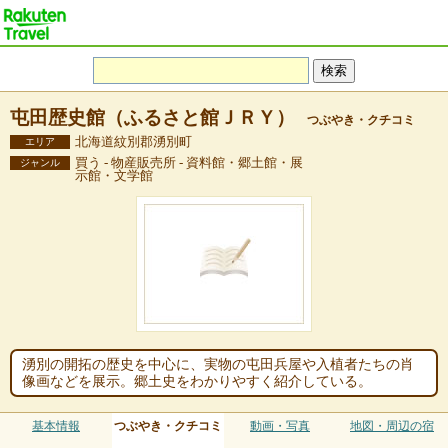
屯田歴史館（ふるさと館ＪＲＹ）
つぶやき・クチコミ
北海道紋別郡湧別町
エリア
買う - 物産販売所 - 資料館・郷土館・展
ジャンル
示館・文学館
湧別の開拓の歴史を中心に、実物の屯田兵屋や入植者たちの肖
像画などを展示。郷土史をわかりやすく紹介している。
基本情報
つぶやき・クチコミ
動画・写真
地図・周辺の宿