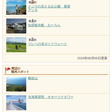
クジラの見える丘公園 展望
デッキ
知床観光船 おーろら
フレペの滝ガイドウォーク
2026年08月06日更新
周辺の
観光スポット
幌岩山
氷海展望塔 オホーツクタワー