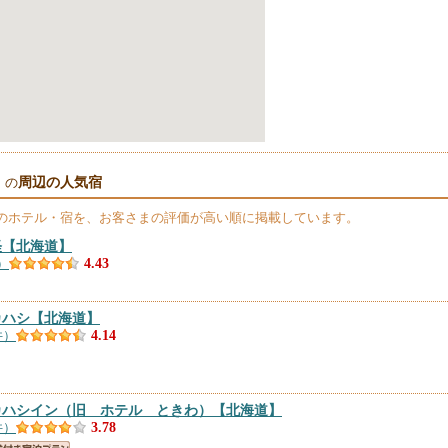
周辺の人気宿
）の
のホテル・宿を、お客さまの評価が高い順に掲載しています。
軽
【北海道】
）
4.43
カハシ
【北海道】
件）
4.14
カハシイン（旧 ホテル ときわ）
【北海道】
件）
3.78