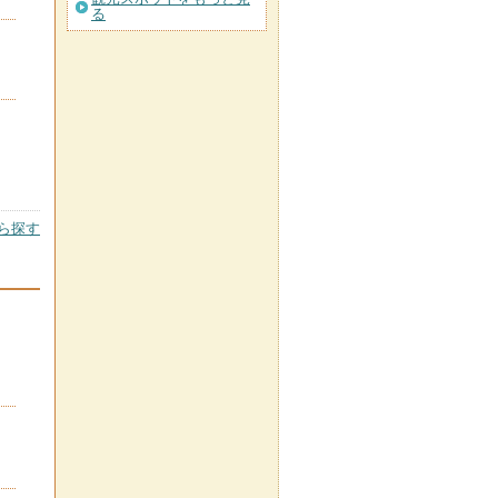
る
ら探す