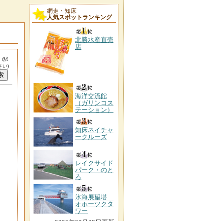
網走・知床
人気スポットランキング
北勝水産直売
店
。
(駅
い)
海洋交流館
（ガリンコス
テーション）
知床ネイチャ
ークルーズ
レイクサイド
パーク・のと
ろ
氷海展望塔
オホーツクタ
ワー