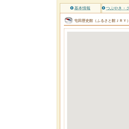
基本情報
つぶやき・
屯田歴史館（ふるさと館ＪＲＹ