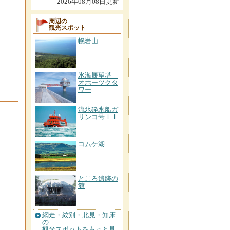
2026年08月08日更新
周辺の
観光スポット
幌岩山
氷海展望塔
オホーツクタ
ワー
流氷砕氷船ガ
リンコ号ＩＩ
コムケ湖
ところ遺跡の
館
網走・紋別・北見・知床
の
観光スポットをもっと見