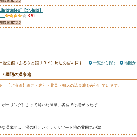
北海道遠軽町
【北海道】
件）
3.52
田歴史館（ふるさと館ＪＲＹ）周辺の宿を探す
一覧から探す
地図か
周辺の温泉地
）の
る、【北海道】網走・紋別・北見・知床の温泉地を表記しています。
めにボーリングによって湧いた温泉。各宿では揚がったば
静な温泉地は、湯の町というよりリゾート地の雰囲気が漂