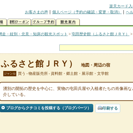
楽天カード入
お客さまの声
個人ページ（予約の確認・変更・取消）
ヘ
網走・紋別・北見・知床の観光スポット
>
屯田歴史館（ふるさと館ＪＲＹ）
（ふるさと館ＪＲＹ）
地図・周辺の宿
買う - 物産販売所 - 資料館・郷土館・展示館・文学館
ジャンル
湧別の開拓の歴史を中心に、実物の屯田兵屋や入植者たちの肖像画な
介している。
ブログからクチコミを投稿する（ブログパーツ）
印刷する