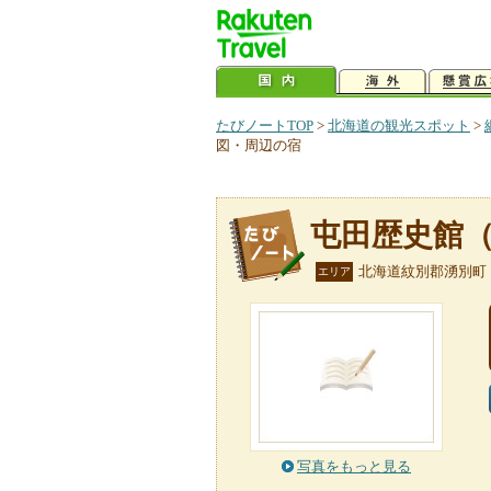
たびノートTOP
>
北海道の観光スポット
>
図・周辺の宿
屯田歴史館
北海道紋別郡湧別町
エリア
写真をもっと見る