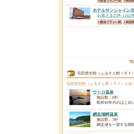
ホテルサンシャイン
お客さまの声（182
屯
屯田歴史館（ふるさと館ＪＲＹ
屯田歴史館（ふるさと館ＪＲＹ）
があ
ウトロ温泉
施設数：8軒
昭和40年代のはじ
網走湖畔温泉
施設数：5軒
網走湖を一望する閑