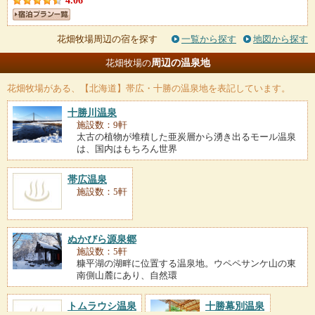
4.06
花畑牧場周辺の宿を探す
一覧から探す
地図から探す
周辺の温泉地
花畑牧場の
花畑牧場
がある、【北海道】帯広・十勝の温泉地を表記しています。
十勝川温泉
施設数：9軒
太古の植物が堆積した亜炭層から湧き出るモール温泉
は、国内はもちろん世界
帯広温泉
施設数：5軒
ぬかびら源泉郷
施設数：5軒
糠平湖の湖畔に位置する温泉地。ウペペサンケ山の東
南側山麓にあり、自然環
トムラウシ温泉
十勝幕別温泉