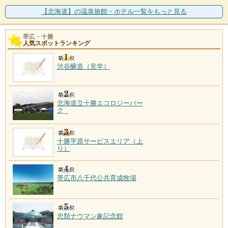
施設数：2軒
施設数：2軒
【北海道】の温泉旅館・ホテル一覧をもっと見る
帯広・十勝
人気スポットランキング
渋谷醸造（見学）
北海道立十勝エコロジーパー
ク
十勝平原サービスエリア（上
り）
帯広市八千代公共育成牧場
忠類ナウマン象記念館