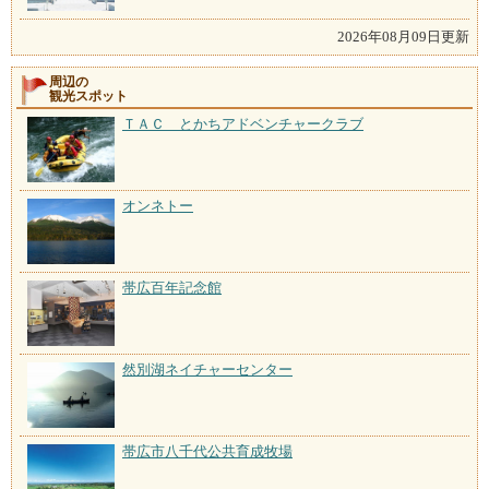
2026年08月09日更新
周辺の
観光スポット
ＴＡＣ とかちアドベンチャークラブ
オンネトー
帯広百年記念館
然別湖ネイチャーセンター
帯広市八千代公共育成牧場