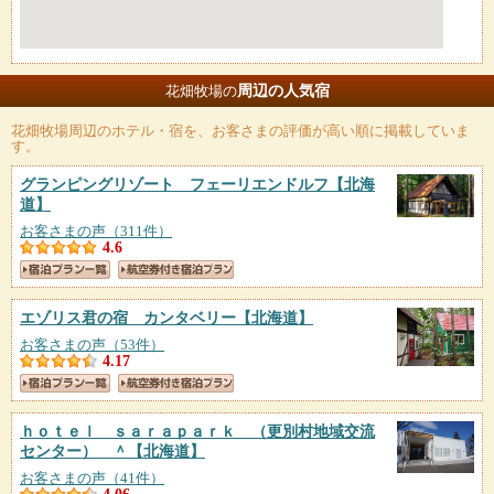
周辺の人気宿
花畑牧場の
花畑牧場
周辺のホテル・宿を、お客さまの評価が高い順に掲載していま
す。
グランピングリゾート フェーリエンドルフ
【北海
道】
お客さまの声（311件）
4.6
エゾリス君の宿 カンタベリー
【北海道】
お客さまの声（53件）
4.17
ｈｏｔｅｌ ｓａｒａｐａｒｋ （更別村地域交流
センター） ＾
【北海道】
お客さまの声（41件）