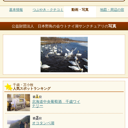
基本情報
つぶやき・クチコミ
動画・写真
地図・周辺の宿
写真
公益財団法人 日本野鳥の会ウトナイ湖サンクチュアリの
千歳・苫小牧
人気スポットランキング
北海道中央葡萄酒 千歳ワイ
ナリー
オコタンペ湖