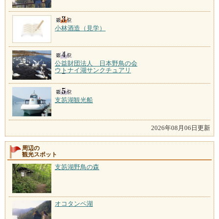
小林酒造（見学）
公益財団法人 日本野鳥の会
ウトナイ湖サンクチュアリ
支笏湖観光船
2026年08月06日更新
周辺の
観光スポット
支笏湖野鳥の森
オコタンペ湖