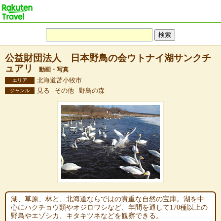
公益財団法人 日本野鳥の会ウトナイ湖サンクチ
ュアリ
動画・写真
北海道苫小牧市
エリア
見る - その他 - 野鳥の森
ジャンル
湖、草原、林と、北海道ならではの貴重な自然の宝庫。湖を中
心にハクチョウ類やオジロワシなど、年間を通して170種以上の
野鳥やエゾシカ、キタキツネなどを観察できる。