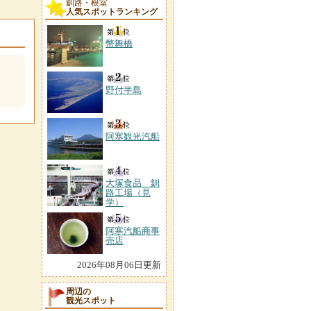
釧路・根室
人気スポットランキング
幣舞橋
野付半島
阿寒観光汽船
大塚食品 釧
路工場（見
学）
阿寒汽船商事
売店
2026年08月06日更新
周辺の
観光スポット