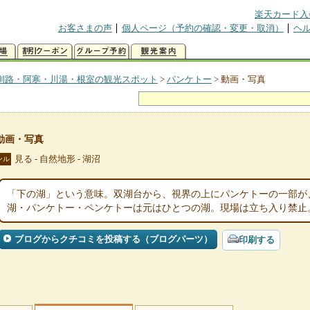
楽天カード入
お客さまの声
個人ページ（予約の確認・変更・取消）
ヘ
釧路・阿寒・川湯・根室の観光スポット
>
パンケトー
>
動画・写真
動画・写真
見る - 自然地形 - 湖沼
ンル
「下の湖」という意味。双湖台から、視界の上にパンケトーの一部が
湖・パンケトー・ペンケトーは元はひとつの湖。現場は立ち入り禁止
ブログからクチコミを投稿する（ブログパーツ）
印刷する