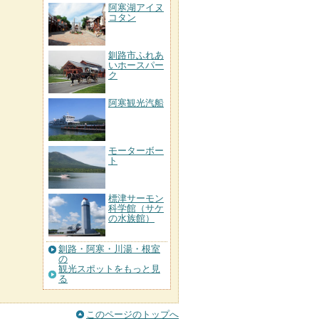
阿寒湖アイヌ
コタン
釧路市ふれあ
いホースパー
ク
阿寒観光汽船
モーターボー
ト
標津サーモン
科学館（サケ
の水族館）
釧路・阿寒・川湯・根室
の
観光スポットをもっと見
る
このページのトップへ