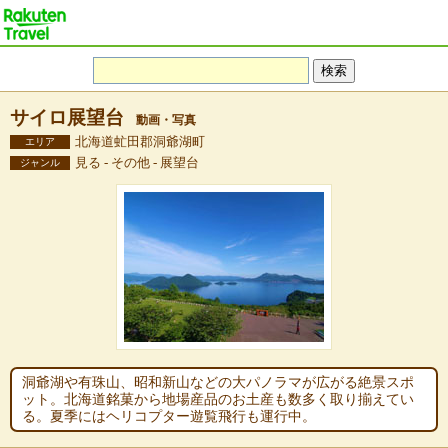
サイロ展望台
動画・写真
北海道虻田郡洞爺湖町
エリア
見る - その他 - 展望台
ジャンル
洞爺湖や有珠山、昭和新山などの大パノラマが広がる絶景スポ
ット。北海道銘菓から地場産品のお土産も数多く取り揃えてい
る。夏季にはヘリコプター遊覧飛行も運行中。