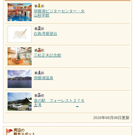
洞爺湖ビジターセンター・火
山科学館
白鳥湾展望台
三松正夫記念館
洞爺湖温泉
道の駅 フォーレスト２７６
大滝
2026年08月08日更新
周辺の
観光スポット