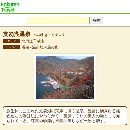
支笏湖温泉
つぶやき・クチコミ
北海道千歳市
エリア
温泉 - 温泉地 - 温泉地
ジャンル
原生林に囲まれた支笏湖の東岸に湧く温泉。豊富に湧き出る無
色透明の湯は肌にやわらかく、美肌づくりの美人の湯として知
られている。紅葉の季節は風景の美しさが一段と増す。