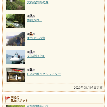
支笏湖野鳥の森
樽前ガロー
オコタンペ湖
支笏湖観光船
じゃがポックルシアター
2026年08月07日更新
周辺の
観光スポット
支笏湖野鳥の森