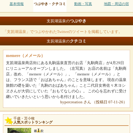
基本情報
つぶやき・クチコミ
動画・写真
地図・周辺の宿
つぶやき
支笏湖温泉の
「支笏湖温泉」でつぶやかれたTwitterのツイートを掲載しています。
クチコミ
支笏湖温泉の
memere（メメール）
支笏湖温泉商店街にある丸駒温泉直営のお店「丸駒商店」が4月29日
にリニューアルオープンしました。（左写真） お店の名前は「丸駒商
店」改め、「memere（メメール）」。 「memere（メメール）」と
は、フランス語で「おばあちゃん」のことを意味します。 現在の温泉
旅館の礎を築いた「丸駒のおばあちゃん」こと二代目女将佐々木ヨシ
ヱさんが大切にしていた『おもてなしの心』。 この心を忘れずに受け
継いでいきたいという思いから名付けました。
hypercreation さん （投稿日 07-11-26）
千歳・苫小牧
人気スポットランキング