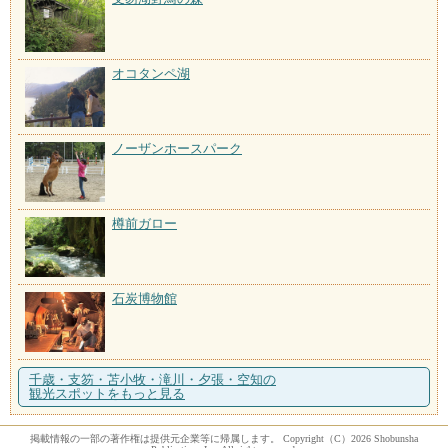
オコタンペ湖
ノーザンホースパーク
樽前ガロー
石炭博物館
千歳・支笏・苫小牧・滝川・夕張・空知の
観光スポットをもっと見る
掲載情報の一部の著作権は提供元企業等に帰属します。 Copyright（C）2026 Shobunsha